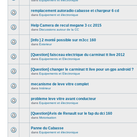
dans
Equipement et électronique
remplacement autoradio cabasse et chargeur 6 cd
dans
Equipement et électronique
Help Camera de recul megane 3 cc 2015
dans
Discussions autour de la CC
[info ] 2 monté possible sur m3cc 160
dans
Exterieur
[Question] faisceau electrique du carminat tt live 2012
dans
Equipements et Electronique
[Question] changer le carminat tt live pour un gps android ?
dans
Equipements et Electronique
mecanisme de leve vitre complet
dans
Intérieur
probleme leve vitre avant conducteur
dans
Equipement et électronique
[Question]Avis de Renault sur le fap du dci 160
dans
Motorisation
Panne du Cabasse
dans
Equipement et électronique