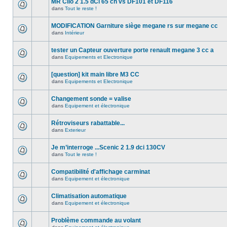
MR Clio 2 1.5 dCi 65 ch vs DF101 et DF116
dans
Tout le reste !
MODIFICATION Garniture siège megane rs sur megane cc
dans
Intérieur
tester un Capteur ouverture porte renault megane 3 cc a
dans
Equipements et Electronique
[question] kit main libre M3 CC
dans
Equipements et Electronique
Changement sonde = valise
dans
Equipement et électronique
Rétroviseurs rabattable...
dans
Exterieur
Je m’interroge ...Scenic 2 1.9 dci 130CV
dans
Tout le reste !
Compatibilité d'affichage carminat
dans
Equipement et électronique
Climatisation automatique
dans
Equipement et électronique
Problème commande au volant