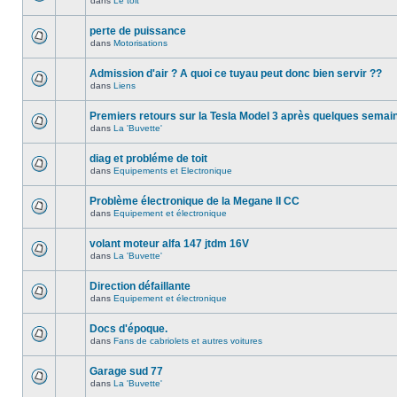
dans
Le toit
perte de puissance
dans
Motorisations
Admission d'air ? A quoi ce tuyau peut donc bien servir ??
dans
Liens
Premiers retours sur la Tesla Model 3 après quelques semai
dans
La 'Buvette'
diag et probléme de toit
dans
Equipements et Electronique
Problème électronique de la Megane II CC
dans
Equipement et électronique
volant moteur alfa 147 jtdm 16V
dans
La 'Buvette'
Direction défaillante
dans
Equipement et électronique
Docs d'époque.
dans
Fans de cabriolets et autres voitures
Garage sud 77
dans
La 'Buvette'