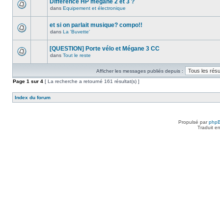
Différence HP megane 2 et 3 ?
dans
Equipement et électronique
et si on parlait musique? compo!!
dans
La 'Buvette'
[QUESTION] Porte vélo et Mégane 3 CC
dans
Tout le reste
Afficher les messages publiés depuis :
Page
1
sur
4
[ La recherche a retourné 161 résultat(s) ]
Index du forum
Propulsé par
php
Traduit e