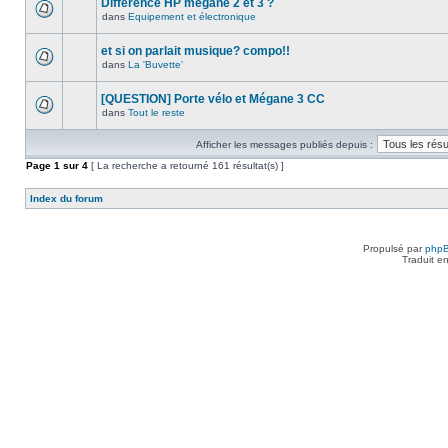
Différence HP megane 2 et 3 ?
dans
Equipement et électronique
et si on parlait musique? compo!!
dans
La 'Buvette'
[QUESTION] Porte vélo et Mégane 3 CC
dans
Tout le reste
Afficher les messages publiés depuis :
Page
1
sur
4
[ La recherche a retourné 161 résultat(s) ]
Index du forum
Propulsé par
php
Traduit e