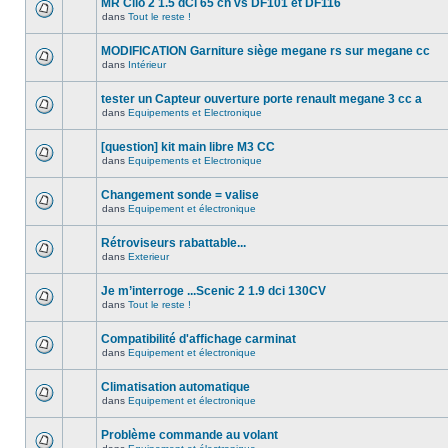
MR Clio 2 1.5 dCi 65 ch vs DF101 et DF116
dans
Tout le reste !
MODIFICATION Garniture siège megane rs sur megane cc
dans
Intérieur
tester un Capteur ouverture porte renault megane 3 cc a
dans
Equipements et Electronique
[question] kit main libre M3 CC
dans
Equipements et Electronique
Changement sonde = valise
dans
Equipement et électronique
Rétroviseurs rabattable...
dans
Exterieur
Je m’interroge ...Scenic 2 1.9 dci 130CV
dans
Tout le reste !
Compatibilité d'affichage carminat
dans
Equipement et électronique
Climatisation automatique
dans
Equipement et électronique
Problème commande au volant