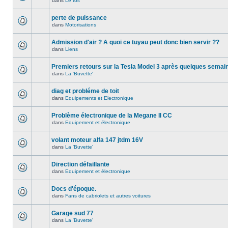
dans
Le toit
perte de puissance
dans
Motorisations
Admission d'air ? A quoi ce tuyau peut donc bien servir ??
dans
Liens
Premiers retours sur la Tesla Model 3 après quelques semai
dans
La 'Buvette'
diag et probléme de toit
dans
Equipements et Electronique
Problème électronique de la Megane II CC
dans
Equipement et électronique
volant moteur alfa 147 jtdm 16V
dans
La 'Buvette'
Direction défaillante
dans
Equipement et électronique
Docs d'époque.
dans
Fans de cabriolets et autres voitures
Garage sud 77
dans
La 'Buvette'