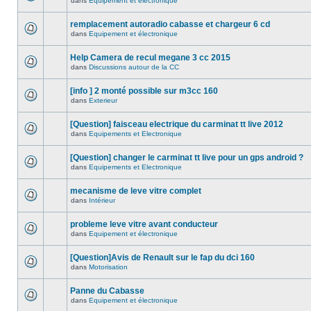
dans
Equipement et électronique
remplacement autoradio cabasse et chargeur 6 cd
dans
Equipement et électronique
Help Camera de recul megane 3 cc 2015
dans
Discussions autour de la CC
[info ] 2 monté possible sur m3cc 160
dans
Exterieur
[Question] faisceau electrique du carminat tt live 2012
dans
Equipements et Electronique
[Question] changer le carminat tt live pour un gps android ?
dans
Equipements et Electronique
mecanisme de leve vitre complet
dans
Intérieur
probleme leve vitre avant conducteur
dans
Equipement et électronique
[Question]Avis de Renault sur le fap du dci 160
dans
Motorisation
Panne du Cabasse
dans
Equipement et électronique