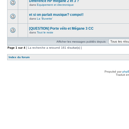
Différence HP megane 2 et 3 ?
dans
Equipement et électronique
et si on parlait musique? compo!!
dans
La 'Buvette'
[QUESTION] Porte vélo et Mégane 3 CC
dans
Tout le reste
Afficher les messages publiés depuis :
Page
1
sur
4
[ La recherche a retourné 161 résultat(s) ]
Index du forum
Propulsé par
php
Traduit e