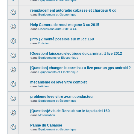
dans
Equipement et électronique
remplacement autoradio cabasse et chargeur 6 cd
dans
Equipement et électronique
Help Camera de recul megane 3 cc 2015
dans
Discussions autour de la CC
[info ] 2 monté possible sur m3cc 160
dans
Exterieur
[Question] faisceau electrique du carminat tt live 2012
dans
Equipements et Electronique
[Question] changer le carminat tt live pour un gps android ?
dans
Equipements et Electronique
mecanisme de leve vitre complet
dans
Intérieur
probleme leve vitre avant conducteur
dans
Equipement et électronique
[Question]Avis de Renault sur le fap du dci 160
dans
Motorisation
Panne du Cabasse
dans
Equipement et électronique