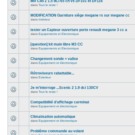
MR Clio 2 1.5 dCi 65 ch vs DF101 et DF116
dans
Tout le reste !
MODIFICATION Garniture siège megane rs sur megane cc
dans
Intérieur
tester un Capteur ouverture porte renault megane 3 cc a
dans
Equipements et Electronique
[question] kit main libre M3 CC
dans
Equipements et Electronique
Changement sonde = valise
dans
Equipement et électronique
Rétroviseurs rabattable...
dans
Exterieur
Je m’interroge ...Scenic 2 1.9 dci 130CV
dans
Tout le reste !
Compatibilité d'affichage carminat
dans
Equipement et électronique
Climatisation automatique
dans
Equipement et électronique
Problème commande au volant