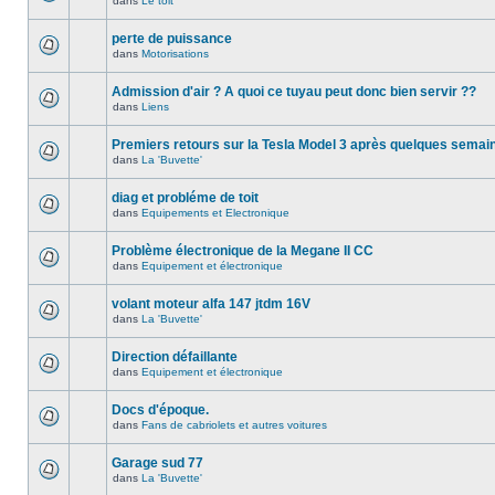
dans
Le toit
perte de puissance
dans
Motorisations
Admission d'air ? A quoi ce tuyau peut donc bien servir ??
dans
Liens
Premiers retours sur la Tesla Model 3 après quelques semai
dans
La 'Buvette'
diag et probléme de toit
dans
Equipements et Electronique
Problème électronique de la Megane II CC
dans
Equipement et électronique
volant moteur alfa 147 jtdm 16V
dans
La 'Buvette'
Direction défaillante
dans
Equipement et électronique
Docs d'époque.
dans
Fans de cabriolets et autres voitures
Garage sud 77
dans
La 'Buvette'