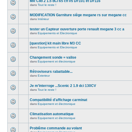
MR Clio 2 1.5 dCi 65 ch vs DF101 et DF116
dans
Tout le reste !
MODIFICATION Garniture siège megane rs sur megane cc
dans
Intérieur
tester un Capteur ouverture porte renault megane 3 cc a
dans
Equipements et Electronique
[question] kit main libre M3 CC
dans
Equipements et Electronique
Changement sonde = valise
dans
Equipement et électronique
Rétroviseurs rabattable...
dans
Exterieur
Je m’interroge ...Scenic 2 1.9 dci 130CV
dans
Tout le reste !
Compatibilité d'affichage carminat
dans
Equipement et électronique
Climatisation automatique
dans
Equipement et électronique
Problème commande au volant