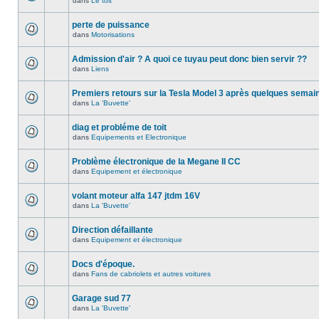
dans
Le toit
perte de puissance
dans
Motorisations
Admission d'air ? A quoi ce tuyau peut donc bien servir ??
dans
Liens
Premiers retours sur la Tesla Model 3 après quelques semai
dans
La 'Buvette'
diag et probléme de toit
dans
Equipements et Electronique
Problème électronique de la Megane II CC
dans
Equipement et électronique
volant moteur alfa 147 jtdm 16V
dans
La 'Buvette'
Direction défaillante
dans
Equipement et électronique
Docs d'époque.
dans
Fans de cabriolets et autres voitures
Garage sud 77
dans
La 'Buvette'