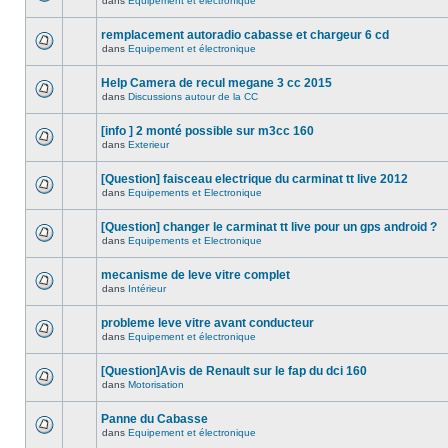
dans
Equipement et électronique
remplacement autoradio cabasse et chargeur 6 cd
dans
Equipement et électronique
Help Camera de recul megane 3 cc 2015
dans
Discussions autour de la CC
[info ] 2 monté possible sur m3cc 160
dans
Exterieur
[Question] faisceau electrique du carminat tt live 2012
dans
Equipements et Electronique
[Question] changer le carminat tt live pour un gps android ?
dans
Equipements et Electronique
mecanisme de leve vitre complet
dans
Intérieur
probleme leve vitre avant conducteur
dans
Equipement et électronique
[Question]Avis de Renault sur le fap du dci 160
dans
Motorisation
Panne du Cabasse
dans
Equipement et électronique