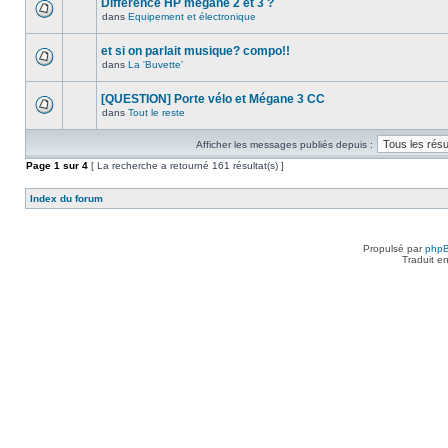
Différence HP megane 2 et 3 ?
dans
Equipement et électronique
et si on parlait musique? compo!!
dans
La 'Buvette'
[QUESTION] Porte vélo et Mégane 3 CC
dans
Tout le reste
Afficher les messages publiés depuis :
Page
1
sur
4
[ La recherche a retourné 161 résultat(s) ]
Index du forum
Propulsé par
php
Traduit e