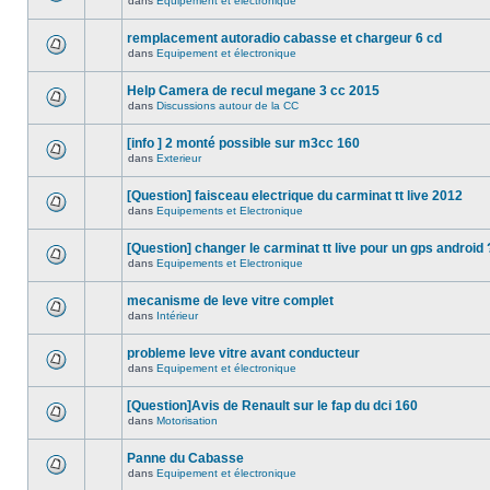
dans
Equipement et électronique
remplacement autoradio cabasse et chargeur 6 cd
dans
Equipement et électronique
Help Camera de recul megane 3 cc 2015
dans
Discussions autour de la CC
[info ] 2 monté possible sur m3cc 160
dans
Exterieur
[Question] faisceau electrique du carminat tt live 2012
dans
Equipements et Electronique
[Question] changer le carminat tt live pour un gps android 
dans
Equipements et Electronique
mecanisme de leve vitre complet
dans
Intérieur
probleme leve vitre avant conducteur
dans
Equipement et électronique
[Question]Avis de Renault sur le fap du dci 160
dans
Motorisation
Panne du Cabasse
dans
Equipement et électronique