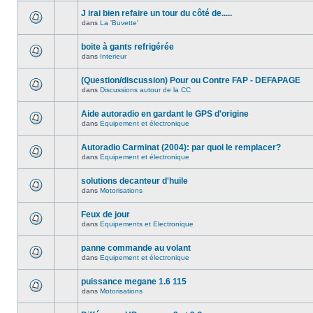
J irai bien refaire un tour du côté de.....
dans
La 'Buvette'
boite à gants refrigérée
dans
Interieur
(Question/discussion) Pour ou Contre FAP - DEFAPAGE
dans
Discussions autour de la CC
Aide autoradio en gardant le GPS d'origine
dans
Equipement et électronique
Autoradio Carminat (2004): par quoi le remplacer?
dans
Equipement et électronique
solutions decanteur d'huile
dans
Motorisations
Feux de jour
dans
Equipements et Electronique
panne commande au volant
dans
Equipement et électronique
puissance megane 1.6 115
dans
Motorisations