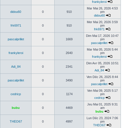
frankyleroi
Mar Mai 26, 2026 4:53
didou60
0
910
pm
didou60
Mer Mai 20, 2026 3:59
frk6971
0
910
pm
frk6971
Dim Mai 17, 2026 10:47
pascalprillet
0
1669
pm
pascalprillet
Mar Mai 05, 2026 5:44
frankyleroi
0
2640
pm
frankyleroi
Dim Avr 05, 2026 10:51
Adi_84
0
2341
pm
Adi_84
Ven Déc 26, 2025 8:44
pascalprillet
0
3490
pm
pascalprillet
Ven Mai 09, 2025 5:17
cedricp
0
1174
pm
cedricp
Jeu Mai 01, 2025 9:31
bubu
0
4469
am
bubu
Lun Déc 23, 2024 7:06
THEO67
0
4997
pm
THEO67