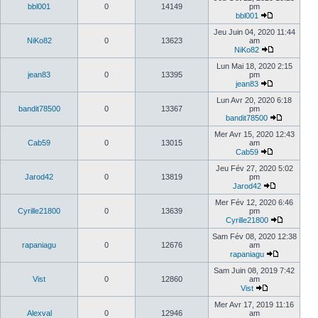
bbl001
0
14149
pm
bbl001
Jeu Juin 04, 2020 11:44
NiKo82
0
13623
am
NiKo82
Lun Mai 18, 2020 2:15
jean83
0
13395
pm
jean83
Lun Avr 20, 2020 6:18
bandit78500
0
13367
pm
bandit78500
Mer Avr 15, 2020 12:43
Cab59
0
13015
am
Cab59
Jeu Fév 27, 2020 5:02
Jarod42
0
13819
pm
Jarod42
Mer Fév 12, 2020 6:46
Cyrille21800
0
13639
pm
Cyrille21800
Sam Fév 08, 2020 12:38
rapaniagu
0
12676
am
rapaniagu
Sam Juin 08, 2019 7:42
Vist
0
12860
am
Vist
Mer Avr 17, 2019 11:16
Alexval
0
12946
am