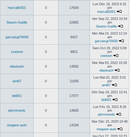
Lun Déc 18, 2023 6:32
marcalf2001
0
17630
pm
marcalf2001
Ven Sep 22, 2023 10:34
Swann-Gaëlle
0
22982
am
Swann-Gaëlle
Mer Mai 24, 2023 12:19
garciasgt76600
0
9427
am
garciasgt76600
Sam Oct 29, 2022 5:09
zeetoon
0
9821
pm
zeetoon
Mar Mai 03, 2022 10:28
eliaskash
0
13582
am
eliaskash
Lun Mai 02, 2022 3:01
ami67
0
11935
pm
ami67
Dim Sep 19, 2021 12:41
bbl001
0
17377
pm
bbl001
Lun Fév 15, 2021 8:26
pierrereeds
0
14565
pm
pierrereeds
Mar Déc 15, 2020 10:48
megane-auto
0
13194
am
megane-auto
Jeu Oct 22, 2020 10:23