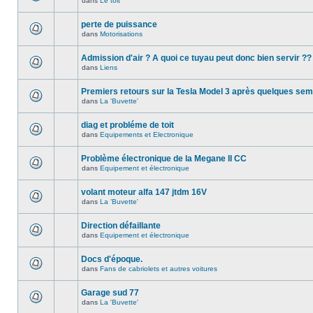
dans
Le toit
perte de puissance
dans
Motorisations
Admission d'air ? A quoi ce tuyau peut donc bien servir ??
dans
Liens
Premiers retours sur la Tesla Model 3 après quelques se
dans
La 'Buvette'
diag et probléme de toit
dans
Equipements et Electronique
Problème électronique de la Megane II CC
dans
Equipement et électronique
volant moteur alfa 147 jtdm 16V
dans
La 'Buvette'
Direction défaillante
dans
Equipement et électronique
Docs d'époque.
dans
Fans de cabriolets et autres voitures
Garage sud 77
dans
La 'Buvette'