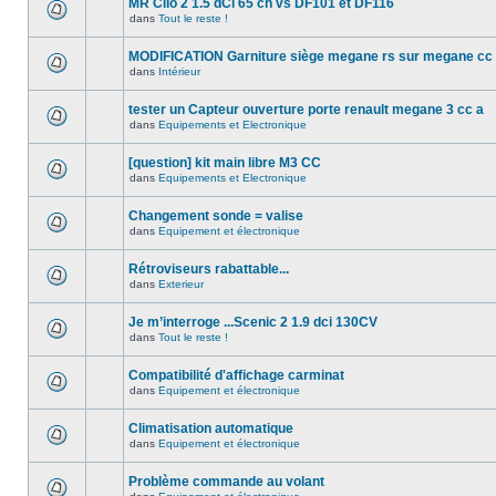
MR Clio 2 1.5 dCi 65 ch vs DF101 et DF116
dans
Tout le reste !
MODIFICATION Garniture siège megane rs sur megane cc
dans
Intérieur
tester un Capteur ouverture porte renault megane 3 cc a
dans
Equipements et Electronique
[question] kit main libre M3 CC
dans
Equipements et Electronique
Changement sonde = valise
dans
Equipement et électronique
Rétroviseurs rabattable...
dans
Exterieur
Je m’interroge ...Scenic 2 1.9 dci 130CV
dans
Tout le reste !
Compatibilité d'affichage carminat
dans
Equipement et électronique
Climatisation automatique
dans
Equipement et électronique
Problème commande au volant