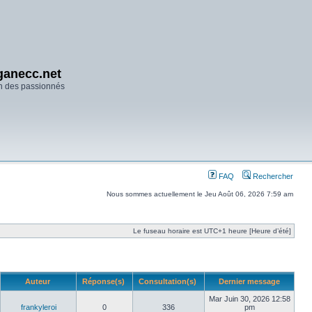
anecc.net
n des passionnés
FAQ
Rechercher
Nous sommes actuellement le Jeu Août 06, 2026 7:59 am
Le fuseau horaire est UTC+1 heure [Heure d’été]
Auteur
Réponse(s)
Consultation(s)
Dernier message
Mar Juin 30, 2026 12:58
frankyleroi
0
336
pm