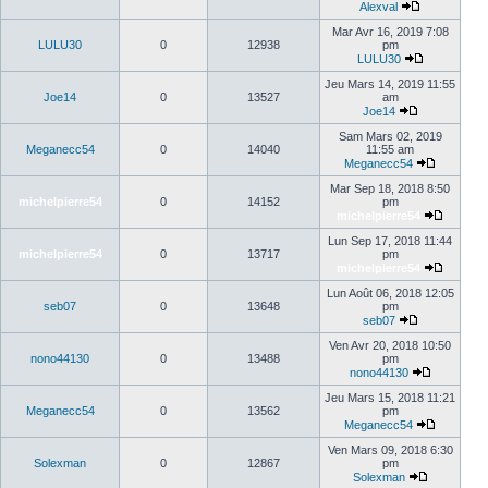
Alexval
Mar Avr 16, 2019 7:08
LULU30
0
12938
pm
LULU30
Jeu Mars 14, 2019 11:55
Joe14
0
13527
am
Joe14
Sam Mars 02, 2019
Meganecc54
0
14040
11:55 am
Meganecc54
Mar Sep 18, 2018 8:50
michelpierre54
0
14152
pm
michelpierre54
Lun Sep 17, 2018 11:44
michelpierre54
0
13717
pm
michelpierre54
Lun Août 06, 2018 12:05
seb07
0
13648
pm
seb07
Ven Avr 20, 2018 10:50
nono44130
0
13488
pm
nono44130
Jeu Mars 15, 2018 11:21
Meganecc54
0
13562
pm
Meganecc54
Ven Mars 09, 2018 6:30
Solexman
0
12867
pm
Solexman