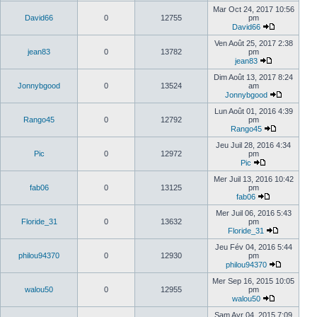
Mar Oct 24, 2017 10:56
David66
0
12755
pm
David66
Ven Août 25, 2017 2:38
jean83
0
13782
pm
jean83
Dim Août 13, 2017 8:24
Jonnybgood
0
13524
am
Jonnybgood
Lun Août 01, 2016 4:39
Rango45
0
12792
pm
Rango45
Jeu Juil 28, 2016 4:34
Pic
0
12972
pm
Pic
Mer Juil 13, 2016 10:42
fab06
0
13125
pm
fab06
Mer Juil 06, 2016 5:43
Floride_31
0
13632
pm
Floride_31
Jeu Fév 04, 2016 5:44
philou94370
0
12930
pm
philou94370
Mer Sep 16, 2015 10:05
walou50
0
12955
pm
walou50
Sam Avr 04, 2015 7:09