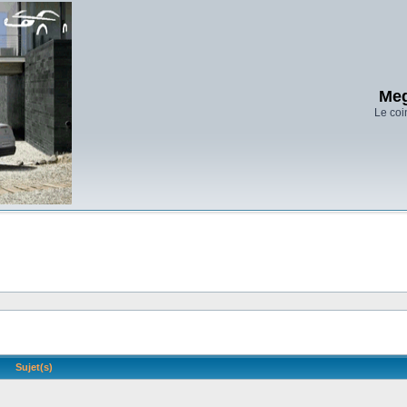
Meg
Le coi
Sujet(s)