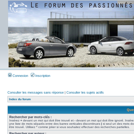
Connexion
Inscription
Consulter les messages sans réponse
|
Consulter les sujets actifs
Index du forum
Ques
Rechercher par mots-clés :
Insérez
+
devant un mot qui doit être trouvé et
-
devant un mot qui doit être ignoré. Insére
une liste de mots séparés entre des barres verticales discontinues
|
si seul un des mots do
être trouvé. Utilisez * comme joker si vous souhaitez effectuer des recherches partielles.
Rechercher par auteur :