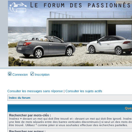
Connexion
Inscription
Consulter les messages sans réponse
|
Consulter les sujets actifs
Index du forum
Ques
Rechercher par mots-clés :
Insérez
+
devant un mot qui doit être trouvé et
-
devant un mot qui doit être ignoré. Insére
une liste de mots séparés entre des barres verticales discontinues
|
si seul un des mots do
être trouvé. Utilisez * comme joker si vous souhaitez effectuer des recherches partielles.
Rechercher par auteur :