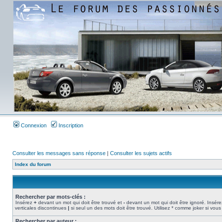
Connexion
Inscription
Consulter les messages sans réponse
|
Consulter les sujets actifs
Index du forum
Rechercher par mots-clés :
Insérez
+
devant un mot qui doit être trouvé et
-
devant un mot qui doit être ignoré. Insére
verticales discontinues
|
si seul un des mots doit être trouvé. Utilisez * comme joker si vous
Rechercher par auteur :