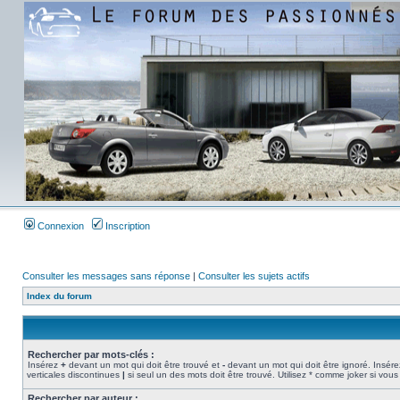
Connexion
Inscription
Consulter les messages sans réponse
|
Consulter les sujets actifs
Index du forum
Rechercher par mots-clés :
Insérez
+
devant un mot qui doit être trouvé et
-
devant un mot qui doit être ignoré. Insére
verticales discontinues
|
si seul un des mots doit être trouvé. Utilisez * comme joker si vous
Rechercher par auteur :