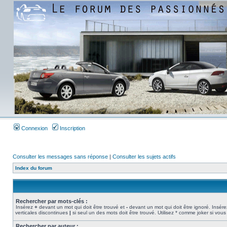
Connexion
Inscription
Consulter les messages sans réponse
|
Consulter les sujets actifs
Index du forum
Rechercher par mots-clés :
Insérez
+
devant un mot qui doit être trouvé et
-
devant un mot qui doit être ignoré. Insére
verticales discontinues
|
si seul un des mots doit être trouvé. Utilisez * comme joker si vous
Rechercher par auteur :