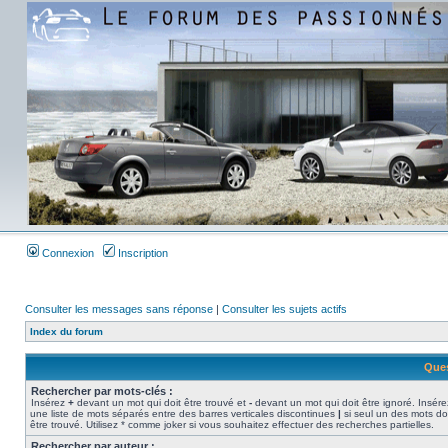
Connexion
Inscription
Consulter les messages sans réponse
|
Consulter les sujets actifs
Index du forum
Ques
Rechercher par mots-clés :
Insérez
+
devant un mot qui doit être trouvé et
-
devant un mot qui doit être ignoré. Insére
une liste de mots séparés entre des barres verticales discontinues
|
si seul un des mots do
être trouvé. Utilisez * comme joker si vous souhaitez effectuer des recherches partielles.
Rechercher par auteur :