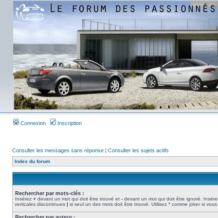
Connexion
Inscription
Consulter les messages sans réponse
|
Consulter les sujets actifs
Index du forum
Rechercher par mots-clés :
Insérez
+
devant un mot qui doit être trouvé et
-
devant un mot qui doit être ignoré. Insére
verticales discontinues
|
si seul un des mots doit être trouvé. Utilisez * comme joker si vous
Rechercher par auteur :