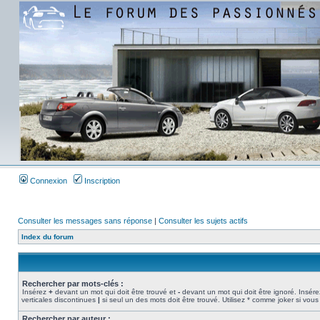
Connexion
Inscription
Consulter les messages sans réponse
|
Consulter les sujets actifs
Index du forum
Rechercher par mots-clés :
Insérez
+
devant un mot qui doit être trouvé et
-
devant un mot qui doit être ignoré. Insére
verticales discontinues
|
si seul un des mots doit être trouvé. Utilisez * comme joker si vous
Rechercher par auteur :