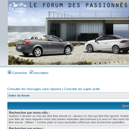
Connexion
Inscription
Consulter les messages sans réponse
|
Consulter les sujets actifs
Index du forum
Ques
Rechercher par mots-clés :
Insérez
+
devant un mot qui doit être trouvé et
-
devant un mot qui doit être ignoré. Insére
une liste de mots séparés entre des barres verticales discontinues
|
si seul un des mots do
être trouvé. Utilisez * comme joker si vous souhaitez effectuer des recherches partielles.
Rechercher par auteur :