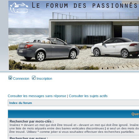
Connexion
Inscription
Consulter les messages sans réponse
|
Consulter les sujets actifs
Index du forum
Ques
Rechercher par mots-clés :
Insérez
+
devant un mot qui doit être trouvé et
-
devant un mot qui doit être ignoré. Insére
une liste de mots séparés entre des barres verticales discontinues
|
si seul un des mots do
être trouvé. Utilisez * comme joker si vous souhaitez effectuer des recherches partielles.
Rechercher par auteur :