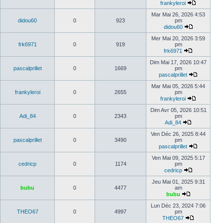
frankyleroi
Mar Mai 26, 2026 4:53
didou60
0
923
pm
didou60
Mer Mai 20, 2026 3:59
frk6971
0
919
pm
frk6971
Dim Mai 17, 2026 10:47
pascalprillet
0
1669
pm
pascalprillet
Mar Mai 05, 2026 5:44
frankyleroi
0
2655
pm
frankyleroi
Dim Avr 05, 2026 10:51
Adi_84
0
2343
pm
Adi_84
Ven Déc 26, 2025 8:44
pascalprillet
0
3490
pm
pascalprillet
Ven Mai 09, 2025 5:17
cedricp
0
1174
pm
cedricp
Jeu Mai 01, 2025 9:31
bubu
0
4477
am
bubu
Lun Déc 23, 2024 7:06
THEO67
0
4997
pm
THEO67