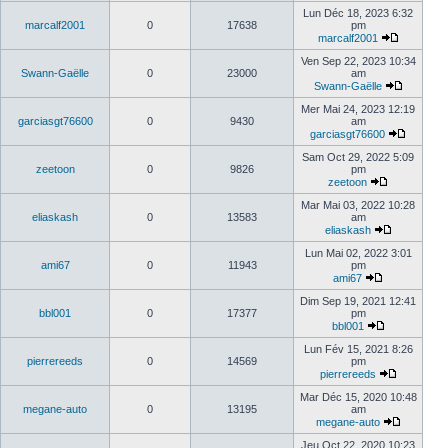
Lun Déc 18, 2023 6:32
marcalf2001
0
17638
pm
marcalf2001
Ven Sep 22, 2023 10:34
Swann-Gaëlle
0
23000
am
Swann-Gaëlle
Mer Mai 24, 2023 12:19
garciasgt76600
0
9430
am
garciasgt76600
Sam Oct 29, 2022 5:09
zeetoon
0
9826
pm
zeetoon
Mar Mai 03, 2022 10:28
eliaskash
0
13583
am
eliaskash
Lun Mai 02, 2022 3:01
ami67
0
11943
pm
ami67
Dim Sep 19, 2021 12:41
bbl001
0
17377
pm
bbl001
Lun Fév 15, 2021 8:26
pierrereeds
0
14569
pm
pierrereeds
Mar Déc 15, 2020 10:48
megane-auto
0
13195
am
megane-auto
Jeu Oct 22, 2020 10:23