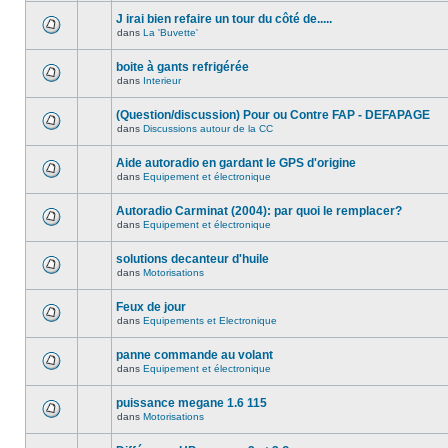
J irai bien refaire un tour du côté de.....
dans
La 'Buvette'
boite à gants refrigérée
dans
Interieur
(Question/discussion) Pour ou Contre FAP - DEFAPAGE
dans
Discussions autour de la CC
Aide autoradio en gardant le GPS d'origine
dans
Equipement et électronique
Autoradio Carminat (2004): par quoi le remplacer?
dans
Equipement et électronique
solutions decanteur d'huile
dans
Motorisations
Feux de jour
dans
Equipements et Electronique
panne commande au volant
dans
Equipement et électronique
puissance megane 1.6 115
dans
Motorisations