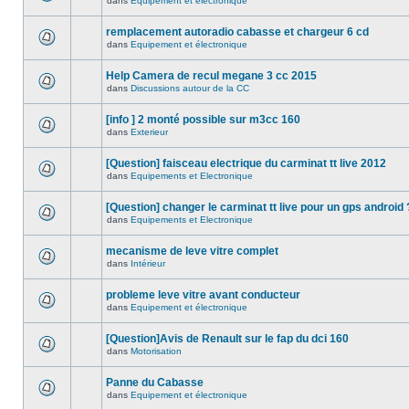
dans
Equipement et électronique
remplacement autoradio cabasse et chargeur 6 cd
dans
Equipement et électronique
Help Camera de recul megane 3 cc 2015
dans
Discussions autour de la CC
[info ] 2 monté possible sur m3cc 160
dans
Exterieur
[Question] faisceau electrique du carminat tt live 2012
dans
Equipements et Electronique
[Question] changer le carminat tt live pour un gps android 
dans
Equipements et Electronique
mecanisme de leve vitre complet
dans
Intérieur
probleme leve vitre avant conducteur
dans
Equipement et électronique
[Question]Avis de Renault sur le fap du dci 160
dans
Motorisation
Panne du Cabasse
dans
Equipement et électronique