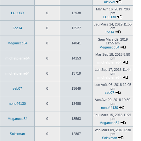
Alexval
Mar Avr 16, 2019 7:08
LULU30
0
12938
pm
LULU30
Jeu Mars 14, 2019 11:55
Joe14
0
13527
am
Joe14
Sam Mars 02, 2019
Meganecc54
0
14041
11:55 am
Meganecc54
Mar Sep 18, 2018 8:50
michelpierre54
0
14153
pm
michelpierre54
Lun Sep 17, 2018 11:44
michelpierre54
0
13719
pm
michelpierre54
Lun Août 06, 2018 12:05
seb07
0
13649
pm
seb07
Ven Avr 20, 2018 10:50
nono44130
0
13488
pm
nono44130
Jeu Mars 15, 2018 11:21
Meganecc54
0
13563
pm
Meganecc54
Ven Mars 09, 2018 6:30
Solexman
0
12867
pm
Solexman