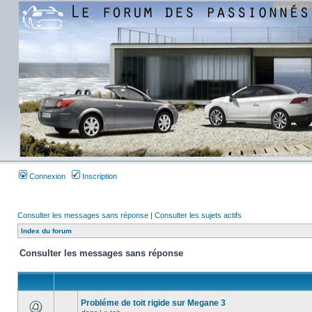
Connexion
Inscription
Consulter les messages sans réponse
|
Consulter les sujets actifs
Index du forum
Consulter les messages sans réponse
Probléme de toit rigide sur Megane 3