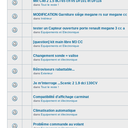
MR Clio 2 1.5 dCi 65 ch vs DF101 et DF116
dans
Tout le reste !
MODIFICATION Garniture siège megane rs sur megane cc
dans
Intérieur
tester un Capteur ouverture porte renault megane 3 cc a
dans
Equipements et Electronique
[question] kit main libre M3 CC
dans
Equipements et Electronique
Changement sonde = valise
dans
Equipement et électronique
Rétroviseurs rabattable...
dans
Exterieur
Je m’interroge ...Scenic 2 1.9 dci 130CV
dans
Tout le reste !
Compatibilité d'affichage carminat
dans
Equipement et électronique
Climatisation automatique
dans
Equipement et électronique
Problème commande au volant