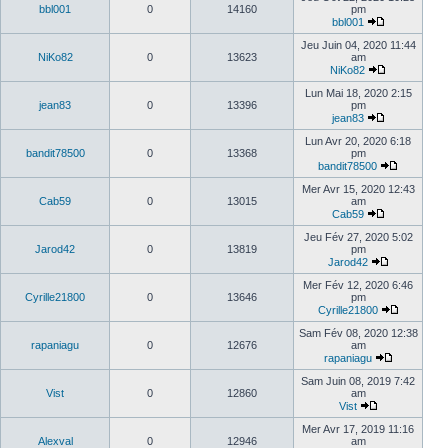
bbl001
0
14160
pm
bbl001
Jeu Juin 04, 2020 11:44
NiKo82
0
13623
am
NiKo82
Lun Mai 18, 2020 2:15
jean83
0
13396
pm
jean83
Lun Avr 20, 2020 6:18
bandit78500
0
13368
pm
bandit78500
Mer Avr 15, 2020 12:43
Cab59
0
13015
am
Cab59
Jeu Fév 27, 2020 5:02
Jarod42
0
13819
pm
Jarod42
Mer Fév 12, 2020 6:46
Cyrille21800
0
13646
pm
Cyrille21800
Sam Fév 08, 2020 12:38
rapaniagu
0
12676
am
rapaniagu
Sam Juin 08, 2019 7:42
Vist
0
12860
am
Vist
Mer Avr 17, 2019 11:16
Alexval
0
12946
am