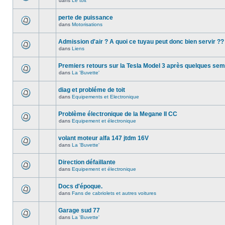
dans
Le toit
perte de puissance
dans
Motorisations
Admission d'air ? A quoi ce tuyau peut donc bien servir ??
dans
Liens
Premiers retours sur la Tesla Model 3 après quelques se
dans
La 'Buvette'
diag et probléme de toit
dans
Equipements et Electronique
Problème électronique de la Megane II CC
dans
Equipement et électronique
volant moteur alfa 147 jtdm 16V
dans
La 'Buvette'
Direction défaillante
dans
Equipement et électronique
Docs d'époque.
dans
Fans de cabriolets et autres voitures
Garage sud 77
dans
La 'Buvette'