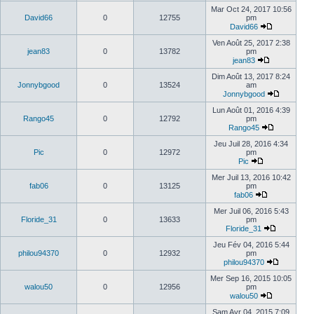
Mar Oct 24, 2017 10:56
David66
0
12755
pm
David66
Ven Août 25, 2017 2:38
jean83
0
13782
pm
jean83
Dim Août 13, 2017 8:24
Jonnybgood
0
13524
am
Jonnybgood
Lun Août 01, 2016 4:39
Rango45
0
12792
pm
Rango45
Jeu Juil 28, 2016 4:34
Pic
0
12972
pm
Pic
Mer Juil 13, 2016 10:42
fab06
0
13125
pm
fab06
Mer Juil 06, 2016 5:43
Floride_31
0
13633
pm
Floride_31
Jeu Fév 04, 2016 5:44
philou94370
0
12932
pm
philou94370
Mer Sep 16, 2015 10:05
walou50
0
12956
pm
walou50
Sam Avr 04, 2015 7:09