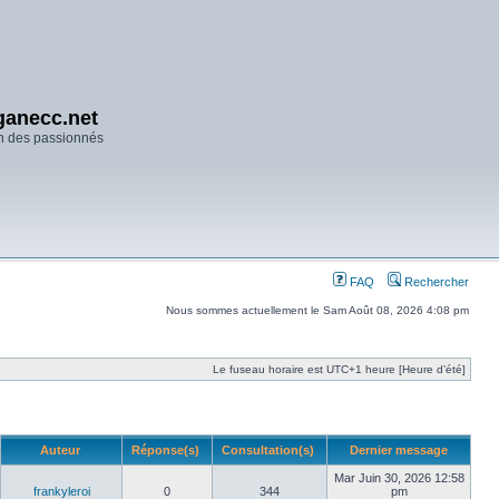
anecc.net
n des passionnés
FAQ
Rechercher
Nous sommes actuellement le Sam Août 08, 2026 4:08 pm
Le fuseau horaire est UTC+1 heure [Heure d’été]
Auteur
Réponse(s)
Consultation(s)
Dernier message
Mar Juin 30, 2026 12:58
frankyleroi
0
344
pm