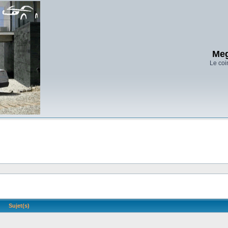
Meg
Le coi
Sujet(s)