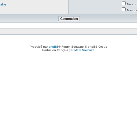
alité
Me con
Masquer
Propulsé par
phpBB
® Forum Software © phpBB Group
Traduit en français par
Maël Soucaze
.