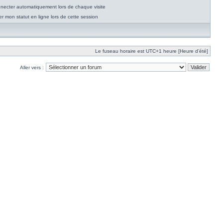
necter automatiquement lors de chaque visite
 mon statut en ligne lors de cette session
Le fuseau horaire est UTC+1 heure [Heure d’été]
Aller vers :