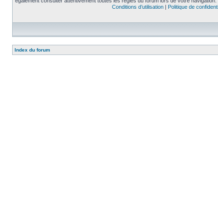
également consulter attentivement toutes les règles du forum lors de votre navigation.
Conditions d’utilisation
|
Politique de confidenti
Index du forum