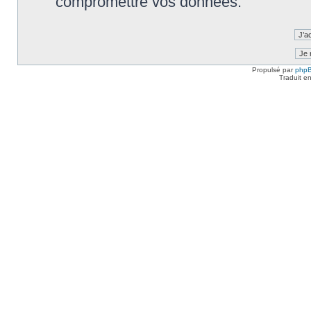
compromettre vos données.
Propulsé par
php
Traduit e