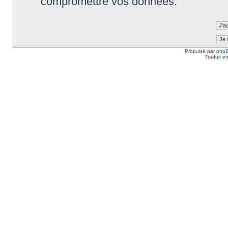
compromettre vos données.
Propulsé par
php
Traduit e