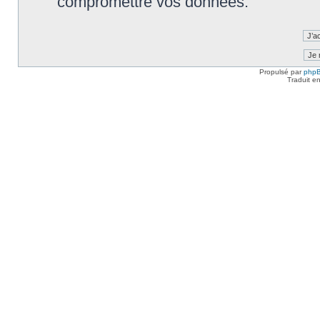
compromettre vos données.
Propulsé par
php
Traduit e