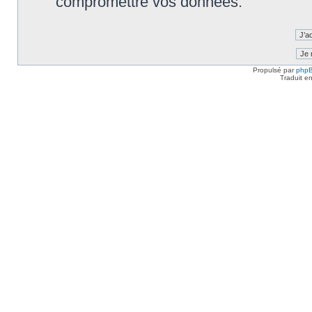
compromettre vos données.
Propulsé par
php
Traduit e