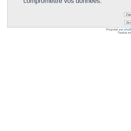
compromettre vos données.
Propulsé par
php
Traduit e