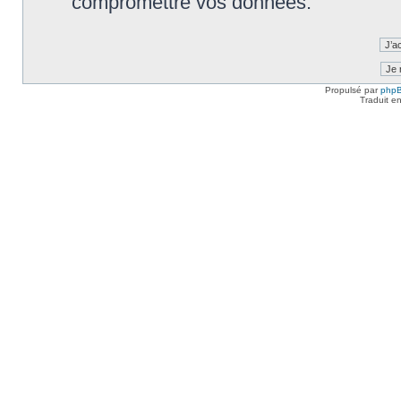
compromettre vos données.
Propulsé par
php
Traduit e