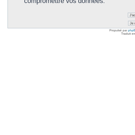
compromettre vos données.
Propulsé par
php
Traduit e