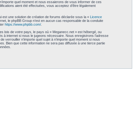
à n’importe quel moment et nous essaierons de vous informer de ces
fications aient été effectuées, vous acceptez d’être légalement
i est une solution de création de forums déclarée sous la «
Licence
internet, le phpBB Group n’est en aucun cas responsable de la conduite
ter
https://www.phpbb.com/
.
les lois de votre pays, le pays où « Meganecc.net » est hébergé, ou
s à internet si nous le jugeons nécessaire. Nous enregistrons l’adresse
de verrouiller n’importe quel sujet à n’importe quel moment si nous
. Bien que cette information ne sera pas diffusée à une tierce partie
onnées.