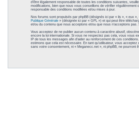
d’être légalement responsable de toutes les conditions suivantes, veuil
modifications, bien que nous vous conseillons de vérifier régulièrement
responsable des conditions modifiées et/ou mises à jour.
Nos forums sont propulsés par phpBB (désignés ici par « ils », « eux »,
Publique Générale
» (désignée ici par « GPL ») et qui peut être télécha
et/ou du contenu que nous acceptons et/ou que nous n’acceptons pas. S
Vous acceptez de ne publier aucun contenu à caractère abusif, obscène, 
encore la loi internationale. Si vous ne respectez pas cela, vous vous 
IP de tous les messages afin d’aider au renforcement de ces conditions. V
estimons que cela est nécessaire. En tant qu’utilisateur, vous acceptez
sans votre consentement, ni « Meganecc.net », ni phpBB, ne pourront 