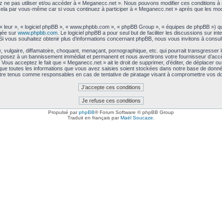
lez ne pas utiliser et/ou accéder à « Meganecc.net ». Nous pouvons modifier ces conditions 
 cela par vous-même car si vous continuez à participer à « Meganecc.net » après que les modi
 « leur », « logiciel phpBB », « www.phpbb.com », « phpBB Group », « équipes de phpBB ») qu
rgée sur
www.phpbb.com
. Le logiciel phpBB a pour seul but de faciliter les discussions sur 
i vous souhaitez obtenir plus d’informations concernant phpBB, nous vous invitons à consul
vulgaire, diffamatoire, choquant, menaçant, pornographique, etc. qui pourrait transgresser 
exposez à un bannissement immédiat et permanent et nous avertirons votre fournisseur d’accè
ous acceptez le fait que « Meganecc.net » ait le droit de supprimer, d’éditer, de déplacer ou 
 que toutes les informations que vous avez saisies soient stockées dans notre base de données
être tenus comme responsables en cas de tentative de piratage visant à compromettre vos d
Propulsé par
phpBB
® Forum Software © phpBB Group
Traduit en français par
Maël Soucaze
.