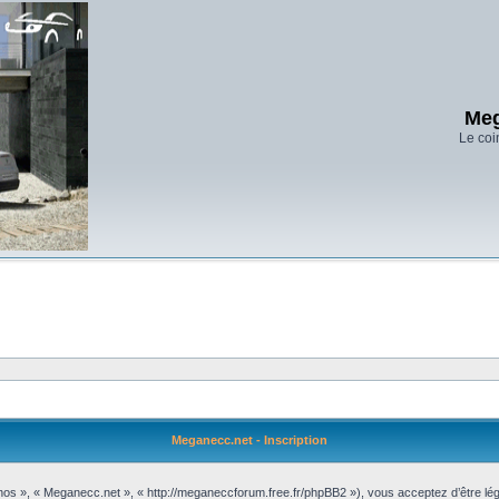
Meg
Le coi
Meganecc.net - Inscription
 nos », « Meganecc.net », « http://meganeccforum.free.fr/phpBB2 »), vous acceptez d’être l