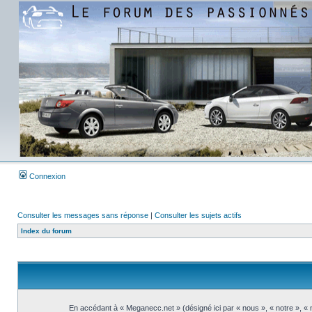
Connexion
Consulter les messages sans réponse
|
Consulter les sujets actifs
Index du forum
En accédant à « Meganecc.net » (désigné ici par « nous », « notre », «