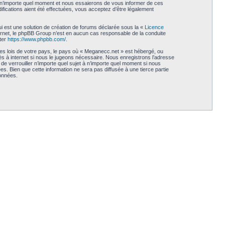
à n’importe quel moment et nous essaierons de vous informer de ces
fications aient été effectuées, vous acceptez d’être légalement
i est une solution de création de forums déclarée sous la «
Licence
internet, le phpBB Group n’est en aucun cas responsable de la conduite
ter
https://www.phpbb.com/
.
les lois de votre pays, le pays où « Meganecc.net » est hébergé, ou
s à internet si nous le jugeons nécessaire. Nous enregistrons l’adresse
de verrouiller n’importe quel sujet à n’importe quel moment si nous
. Bien que cette information ne sera pas diffusée à une tierce partie
onnées.