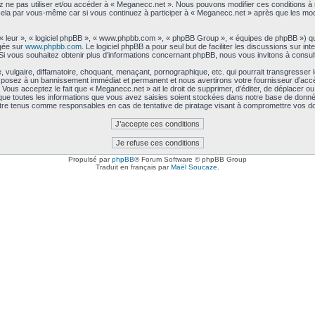
lez ne pas utiliser et/ou accéder à « Meganecc.net ». Nous pouvons modifier ces conditions 
 cela par vous-même car si vous continuez à participer à « Meganecc.net » après que les modi
 « leur », « logiciel phpBB », « www.phpbb.com », « phpBB Group », « équipes de phpBB ») qu
rgée sur
www.phpbb.com
. Le logiciel phpBB a pour seul but de faciliter les discussions sur 
i vous souhaitez obtenir plus d’informations concernant phpBB, nous vous invitons à consul
vulgaire, diffamatoire, choquant, menaçant, pornographique, etc. qui pourrait transgresser 
exposez à un bannissement immédiat et permanent et nous avertirons votre fournisseur d’accè
ous acceptez le fait que « Meganecc.net » ait le droit de supprimer, d’éditer, de déplacer ou 
 que toutes les informations que vous avez saisies soient stockées dans notre base de données
être tenus comme responsables en cas de tentative de piratage visant à compromettre vos d
Propulsé par
phpBB
® Forum Software © phpBB Group
Traduit en français par
Maël Soucaze
.