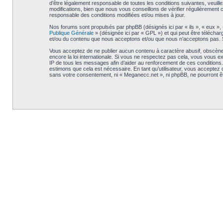
d’être légalement responsable de toutes les conditions suivantes, veuil
modifications, bien que nous vous conseillons de vérifier régulièrement
responsable des conditions modifiées et/ou mises à jour.
Nos forums sont propulsés par phpBB (désignés ici par « ils », « eux »,
Publique Générale
» (désignée ici par « GPL ») et qui peut être télécha
et/ou du contenu que nous acceptons et/ou que nous n’acceptons pas. S
Vous acceptez de ne publier aucun contenu à caractère abusif, obscène, 
encore la loi internationale. Si vous ne respectez pas cela, vous vous 
IP de tous les messages afin d’aider au renforcement de ces conditions. V
estimons que cela est nécessaire. En tant qu’utilisateur, vous acceptez
sans votre consentement, ni « Meganecc.net », ni phpBB, ne pourront 