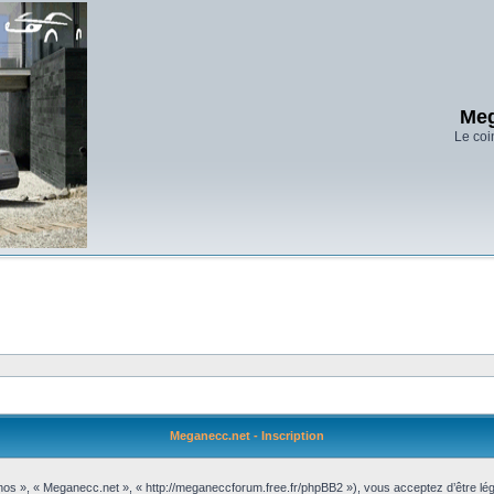
Meg
Le coi
Meganecc.net - Inscription
 nos », « Meganecc.net », « http://meganeccforum.free.fr/phpBB2 »), vous acceptez d’être l