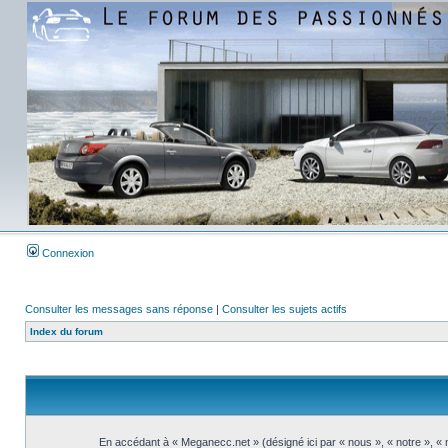
Connexion
Consulter les messages sans réponse
|
Consulter les sujets actifs
Index du forum
En accédant à « Meganecc.net » (désigné ici par « nous », « notre », «