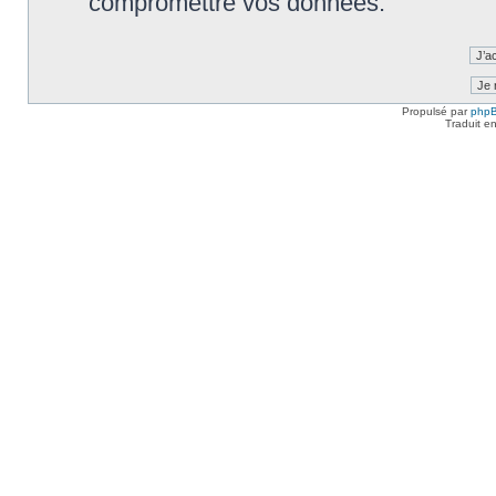
compromettre vos données.
Propulsé par
php
Traduit e