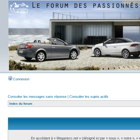
Connexion
Consulter les messages sans réponse
|
Consulter les sujets actifs
Index du forum
En accédant à « Meganecc.net » (désigné ici par « nous », « notre », «