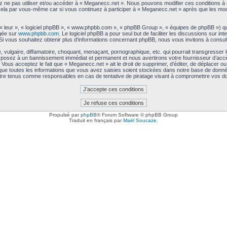
lez ne pas utiliser et/ou accéder à « Meganecc.net ». Nous pouvons modifier ces conditions 
 cela par vous-même car si vous continuez à participer à « Meganecc.net » après que les modi
 « leur », « logiciel phpBB », « www.phpbb.com », « phpBB Group », « équipes de phpBB ») qu
rgée sur
www.phpbb.com
. Le logiciel phpBB a pour seul but de faciliter les discussions sur 
i vous souhaitez obtenir plus d’informations concernant phpBB, nous vous invitons à consul
vulgaire, diffamatoire, choquant, menaçant, pornographique, etc. qui pourrait transgresser 
exposez à un bannissement immédiat et permanent et nous avertirons votre fournisseur d’accè
ous acceptez le fait que « Meganecc.net » ait le droit de supprimer, d’éditer, de déplacer ou 
 que toutes les informations que vous avez saisies soient stockées dans notre base de données
être tenus comme responsables en cas de tentative de piratage visant à compromettre vos d
Propulsé par
phpBB
® Forum Software © phpBB Group
Traduit en français par
Maël Soucaze
.