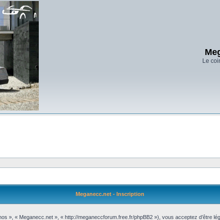
Meg
Le coi
Meganecc.net - Inscription
 nos », « Meganecc.net », « http://meganeccforum.free.fr/phpBB2 »), vous acceptez d’être l