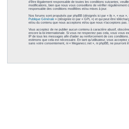
d’être légalement responsable de toutes les conditions suivantes, veuil
modifications, bien que nous vous conseillons de vérifier régulièrement
responsable des conditions modifiées et/ou mises à jour.
Nos forums sont propulsés par phpBB (désignés ici par « ils », « eux »,
Publique Générale
» (désignée ici par « GPL ») et qui peut être télécha
et/ou du contenu que nous acceptons et/ou que nous n’acceptons pas. S
Vous acceptez de ne publier aucun contenu à caractère abusif, obscène, 
encore la loi internationale. Si vous ne respectez pas cela, vous vous 
IP de tous les messages afin d’aider au renforcement de ces conditions. V
estimons que cela est nécessaire. En tant qu’utilisateur, vous acceptez
sans votre consentement, ni « Meganecc.net », ni phpBB, ne pourront 