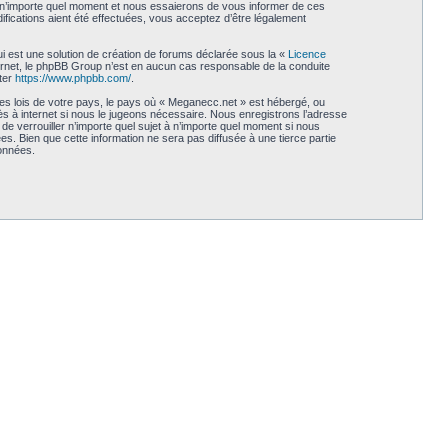
à n’importe quel moment et nous essaierons de vous informer de ces
fications aient été effectuées, vous acceptez d’être légalement
i est une solution de création de forums déclarée sous la «
Licence
internet, le phpBB Group n’est en aucun cas responsable de la conduite
ter
https://www.phpbb.com/
.
les lois de votre pays, le pays où « Meganecc.net » est hébergé, ou
s à internet si nous le jugeons nécessaire. Nous enregistrons l’adresse
de verrouiller n’importe quel sujet à n’importe quel moment si nous
. Bien que cette information ne sera pas diffusée à une tierce partie
onnées.