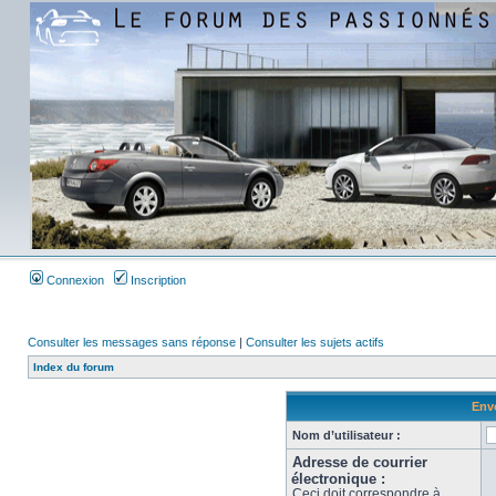
Connexion
Inscription
Consulter les messages sans réponse
|
Consulter les sujets actifs
Index du forum
Envo
Nom d’utilisateur :
Adresse de courrier
électronique :
Ceci doit correspondre à