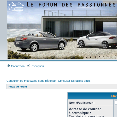
Connexion
Inscription
Consulter les messages sans réponse
|
Consulter les sujets actifs
Index du forum
Envo
Nom d’utilisateur :
Adresse de courrier
électronique :
Ceci doit correspondre à