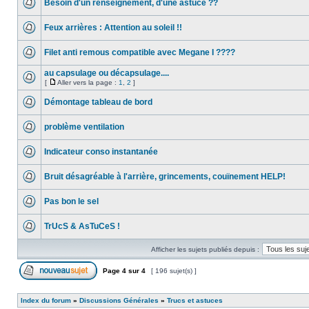
Besoin d'un renseignement, d'une astuce ??
Feux arrières : Attention au soleil !!
Filet anti remous compatible avec Megane I ????
au capsulage ou décapsulage....
[
Aller vers la page :
1
,
2
]
Démontage tableau de bord
problème ventilation
Indicateur conso instantanée
Bruit désagréable à l'arrière, grincements, couïnement HELP!
Pas bon le sel
TrUcS & AsTuCeS !
Afficher les sujets publiés depuis :
Page
4
sur
4
[ 196 sujet(s) ]
Index du forum
»
Discussions Générales
»
Trucs et astuces