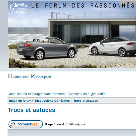
Connexion
Inscription
Consulter les messages sans réponse
|
Consulter les sujets actifs
Index du forum
»
Discussions Générales
»
Trucs et astuces
Trucs et astuces
Page
4
sur
4
[ 196 sujet(s) ]