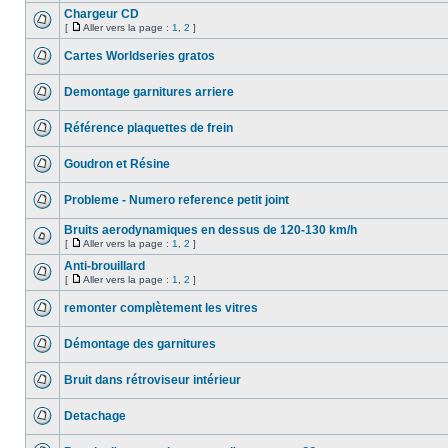
Chargeur CD
[
Aller vers la page :
1
,
2
]
Cartes Worldseries gratos
Demontage garnitures arriere
Référence plaquettes de frein
Goudron et Résine
Probleme - Numero reference petit joint
Bruits aerodynamiques en dessus de 120-130 km/h
[
Aller vers la page :
1
,
2
]
Anti-brouillard
[
Aller vers la page :
1
,
2
]
remonter complètement les vitres
Démontage des garnitures
Bruit dans rétroviseur intérieur
Detachage