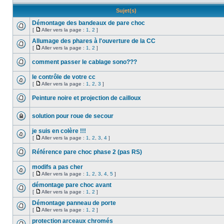
Sujet(s)
Démontage des bandeaux de pare choc
[
Aller vers la page :
1
,
2
]
Allumage des phares à l'ouverture de la CC
[
Aller vers la page :
1
,
2
]
comment passer le cablage sono???
le contrôle de votre cc
[
Aller vers la page :
1
,
2
,
3
]
Peinture noire et projection de cailloux
solution pour roue de secour
je suis en colère !!!
[
Aller vers la page :
1
,
2
,
3
,
4
]
Référence pare choc phase 2 (pas RS)
modifs a pas cher
[
Aller vers la page :
1
,
2
,
3
,
4
,
5
]
démontage pare choc avant
[
Aller vers la page :
1
,
2
]
Démontage panneau de porte
[
Aller vers la page :
1
,
2
]
protection arceaux chromés