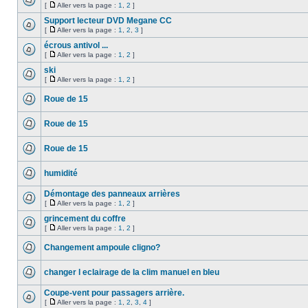
[
Aller vers la page :
1
,
2
]
Support lecteur DVD Megane CC
[
Aller vers la page :
1
,
2
,
3
]
écrous antivol ...
[
Aller vers la page :
1
,
2
]
ski
[
Aller vers la page :
1
,
2
]
Roue de 15
Roue de 15
Roue de 15
humidité
Démontage des panneaux arrières
[
Aller vers la page :
1
,
2
]
grincement du coffre
[
Aller vers la page :
1
,
2
]
Changement ampoule cligno?
changer l eclairage de la clim manuel en bleu
Coupe-vent pour passagers arrière.
[
Aller vers la page :
1
,
2
,
3
,
4
]