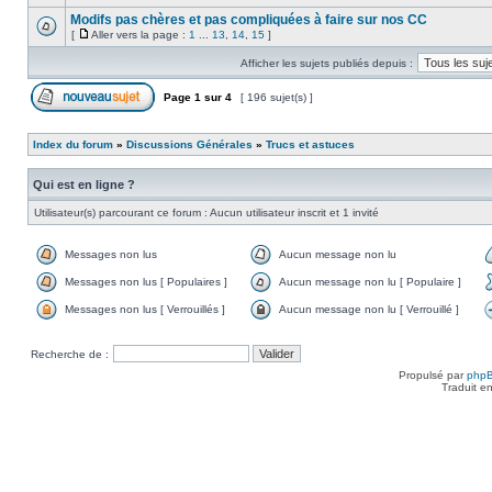
Modifs pas chères et pas compliquées à faire sur nos CC
[
Aller vers la page :
1
...
13
,
14
,
15
]
Afficher les sujets publiés depuis :
Page
1
sur
4
[ 196 sujet(s) ]
Index du forum
»
Discussions Générales
»
Trucs et astuces
Qui est en ligne ?
Utilisateur(s) parcourant ce forum : Aucun utilisateur inscrit et 1 invité
Messages non lus
Aucun message non lu
Messages non lus [ Populaires ]
Aucun message non lu [ Populaire ]
Messages non lus [ Verrouillés ]
Aucun message non lu [ Verrouillé ]
Recherche de :
Propulsé par
php
Traduit e