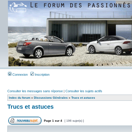
Connexion
Inscription
Consulter les messages sans réponse
|
Consulter les sujets actifs
Index du forum
»
Discussions Générales
»
Trucs et astuces
Trucs et astuces
Page
1
sur
4
[ 196 sujet(s) ]