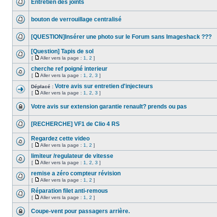
Entretien des joints
bouton de verrouillage centralisé
[QUESTION]Insérer une photo sur le Forum sans Imageshack ???
[Question] Tapis de sol
[
Aller vers la page :
1
,
2
]
cherche ref poigné interieur
[
Aller vers la page :
1
,
2
,
3
]
Votre avis sur entretien d'injecteurs
Déplacé :
[
Aller vers la page :
1
,
2
,
3
]
Votre avis sur extension garantie renault? prends ou pas
[RECHERCHE] VF1 de Clio 4 RS
Regardez cette video
[
Aller vers la page :
1
,
2
]
limiteur /regulateur de vitesse
[
Aller vers la page :
1
,
2
,
3
]
remise a zéro compteur révision
[
Aller vers la page :
1
,
2
]
Réparation filet anti-remous
[
Aller vers la page :
1
,
2
]
Coupe-vent pour passagers arrière.