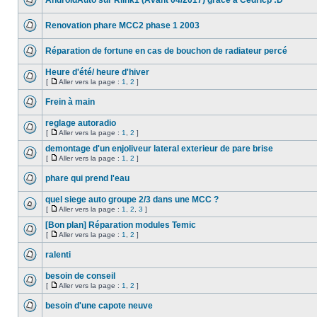
AndroidAuto sur Rlink1 (Avant 04/2017) grâce à Cedricp :D
Renovation phare MCC2 phase 1 2003
Réparation de fortune en cas de bouchon de radiateur percé
Heure d'été/ heure d'hiver
[
Aller vers la page :
1
,
2
]
Frein à main
reglage autoradio
[
Aller vers la page :
1
,
2
]
demontage d'un enjoliveur lateral exterieur de pare brise
[
Aller vers la page :
1
,
2
]
phare qui prend l'eau
quel siege auto groupe 2/3 dans une MCC ?
[
Aller vers la page :
1
,
2
,
3
]
[Bon plan] Réparation modules Temic
[
Aller vers la page :
1
,
2
]
ralenti
besoin de conseil
[
Aller vers la page :
1
,
2
]
besoin d'une capote neuve