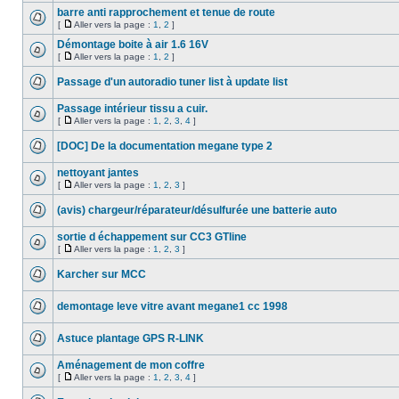
barre anti rapprochement et tenue de route
[
Aller vers la page :
1
,
2
]
Démontage boite à air 1.6 16V
[
Aller vers la page :
1
,
2
]
Passage d'un autoradio tuner list à update list
Passage intérieur tissu a cuir.
[
Aller vers la page :
1
,
2
,
3
,
4
]
[DOC] De la documentation megane type 2
nettoyant jantes
[
Aller vers la page :
1
,
2
,
3
]
(avis) chargeur/réparateur/désulfurée une batterie auto
sortie d échappement sur CC3 GTline
[
Aller vers la page :
1
,
2
,
3
]
Karcher sur MCC
demontage leve vitre avant megane1 cc 1998
Astuce plantage GPS R-LINK
Aménagement de mon coffre
[
Aller vers la page :
1
,
2
,
3
,
4
]