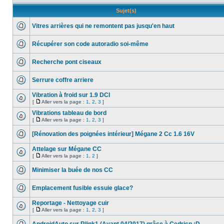
Sujet(s)
Vitres arrières qui ne remontent pas jusqu'en haut
Récupérer son code autoradio soi-même
Recherche pont ciseaux
Serrure coffre arriere
Vibration à froid sur 1.9 DCI
[
Aller vers la page :
1
,
2
,
3
]
Vibrations tableau de bord
[
Aller vers la page :
1
,
2
,
3
]
[Rénovation des poignées intérieur] Mégane 2 Cc 1.6 16V
Attelage sur Mégane CC
[
Aller vers la page :
1
,
2
]
Minimiser la buée de nos CC
Emplacement fusible essuie glace?
Reportage - Nettoyage cuir
[
Aller vers la page :
1
,
2
,
3
]