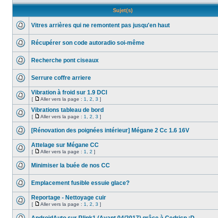
Sujet(s)
Vitres arrières qui ne remontent pas jusqu'en haut
Récupérer son code autoradio soi-même
Recherche pont ciseaux
Serrure coffre arriere
Vibration à froid sur 1.9 DCI
[
Aller vers la page :
1
,
2
,
3
]
Vibrations tableau de bord
[
Aller vers la page :
1
,
2
,
3
]
[Rénovation des poignées intérieur] Mégane 2 Cc 1.6 16V
Attelage sur Mégane CC
[
Aller vers la page :
1
,
2
]
Minimiser la buée de nos CC
Emplacement fusible essuie glace?
Reportage - Nettoyage cuir
[
Aller vers la page :
1
,
2
,
3
]