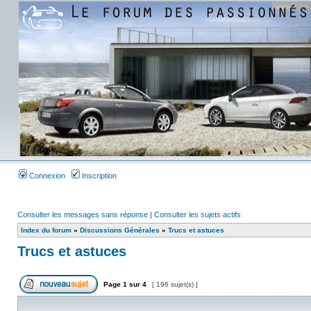
Connexion
Inscription
Consulter les messages sans réponse
|
Consulter les sujets actifs
Index du forum
»
Discussions Générales
»
Trucs et astuces
Trucs et astuces
Page
1
sur
4
[ 196 sujet(s) ]