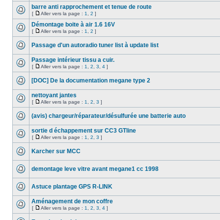
barre anti rapprochement et tenue de route
[
Aller vers la page :
1
,
2
]
Démontage boite à air 1.6 16V
[
Aller vers la page :
1
,
2
]
Passage d'un autoradio tuner list à update list
Passage intérieur tissu a cuir.
[
Aller vers la page :
1
,
2
,
3
,
4
]
[DOC] De la documentation megane type 2
nettoyant jantes
[
Aller vers la page :
1
,
2
,
3
]
(avis) chargeur/réparateur/désulfurée une batterie auto
sortie d échappement sur CC3 GTline
[
Aller vers la page :
1
,
2
,
3
]
Karcher sur MCC
demontage leve vitre avant megane1 cc 1998
Astuce plantage GPS R-LINK
Aménagement de mon coffre
[
Aller vers la page :
1
,
2
,
3
,
4
]