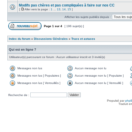
Modifs pas chères et pas compliquées à faire sur nos CC
[
Aller vers la page :
1
...
13
,
14
,
15
]
Afficher les sujets publiés depuis :
Page
1
sur
4
[ 196 sujet(s) ]
Index du forum
»
Discussions Générales
»
Trucs et astuces
Qui est en ligne ?
Utilisateur(s) parcourant ce forum : Aucun utilisateur inscrit et 3 invité(s)
Messages non lus
Aucun message non lu
Messages non lus [ Populaires ]
Aucun message non lu [ Populaire ]
Messages non lus [ Verrouillés ]
Aucun message non lu [ Verrouillé ]
Recherche de :
Propulsé par
php
Traduit e