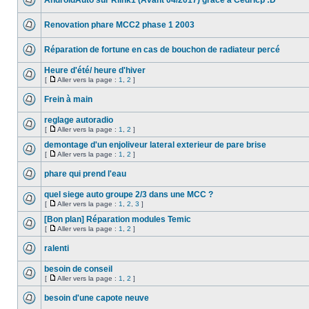
AndroidAuto sur Rlink1 (Avant 04/2017) grâce à Cedricp :D
Renovation phare MCC2 phase 1 2003
Réparation de fortune en cas de bouchon de radiateur percé
Heure d'été/ heure d'hiver
[
Aller vers la page :
1
,
2
]
Frein à main
reglage autoradio
[
Aller vers la page :
1
,
2
]
demontage d'un enjoliveur lateral exterieur de pare brise
[
Aller vers la page :
1
,
2
]
phare qui prend l'eau
quel siege auto groupe 2/3 dans une MCC ?
[
Aller vers la page :
1
,
2
,
3
]
[Bon plan] Réparation modules Temic
[
Aller vers la page :
1
,
2
]
ralenti
besoin de conseil
[
Aller vers la page :
1
,
2
]
besoin d'une capote neuve