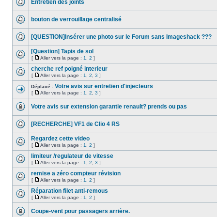
Entretien des joints
bouton de verrouillage centralisé
[QUESTION]Insérer une photo sur le Forum sans Imageshack ???
[Question] Tapis de sol
[
Aller vers la page :
1
,
2
]
cherche ref poigné interieur
[
Aller vers la page :
1
,
2
,
3
]
Votre avis sur entretien d'injecteurs
Déplacé :
[
Aller vers la page :
1
,
2
,
3
]
Votre avis sur extension garantie renault? prends ou pas
[RECHERCHE] VF1 de Clio 4 RS
Regardez cette video
[
Aller vers la page :
1
,
2
]
limiteur /regulateur de vitesse
[
Aller vers la page :
1
,
2
,
3
]
remise a zéro compteur révision
[
Aller vers la page :
1
,
2
]
Réparation filet anti-remous
[
Aller vers la page :
1
,
2
]
Coupe-vent pour passagers arrière.