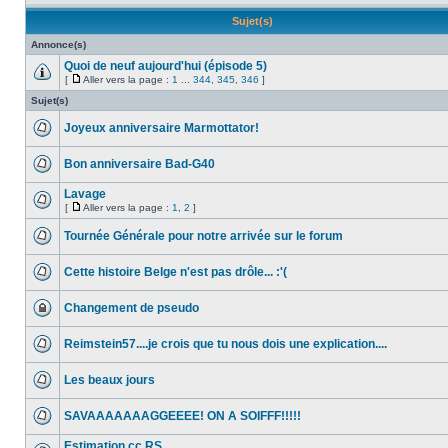
Sujet(s)
Annonce(s)
Quoi de neuf aujourd'hui (épisode 5)
[
Aller vers la page :
1
...
344
,
345
,
346
]
Sujet(s)
Joyeux anniversaire Marmottator!
Bon anniversaire Bad-G40
Lavage
[
Aller vers la page :
1
,
2
]
Tournée Générale pour notre arrivée sur le forum
Cette histoire Belge n'est pas drôle... :'(
Changement de pseudo
Reimstein57....je crois que tu nous dois une explication....
Les beaux jours
SAVAAAAAAAGGEEEE! ON A SOIFFF!!!!!
Estimation cc RS