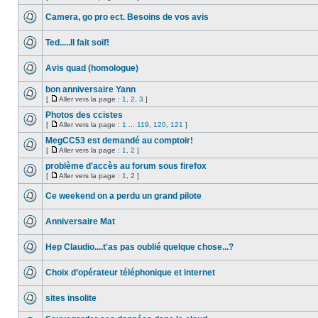
Camera, go pro ect. Besoins de vos avis
Ted.....Il fait soif!
Avis quad (homologue)
bon anniversaire Yann
[
Aller vers la page :
1
,
2
,
3
]
Photos des ccistes
[
Aller vers la page :
1
...
119
,
120
,
121
]
MegCC53 est demandé au comptoir!
[
Aller vers la page :
1
,
2
]
problème d'accès au forum sous firefox
[
Aller vers la page :
1
,
2
]
Ce weekend on a perdu un grand pilote
Anniversaire Mat
Hep Claudio....t'as pas oublié quelque chose...?
Choix d’opérateur téléphonique et internet
sites insolite