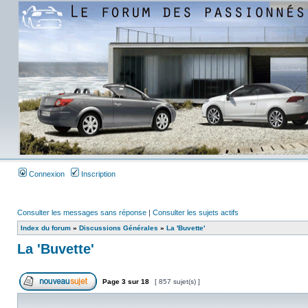
Connexion
Inscription
Consulter les messages sans réponse
|
Consulter les sujets actifs
Index du forum
»
Discussions Générales
»
La 'Buvette'
La 'Buvette'
Page
3
sur
18
[ 857 sujet(s) ]