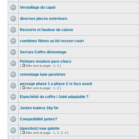
Verouillage du capot
diverses pieces exterieurs
Ressorts et hauteur de caisse
combines filetes ou kit ressort court
Serrure Coffre démontage
Peinture moulure pare-chocs
[
Aller vers la page :
1
,
2
]
remontage baie parebrise
passage phase 1 a phase 2 rs face avant
[
Aller vers la page :
1
,
2
]
Etanchéité du coffre / Joint adaptable ?
Jantes kubera 16p 5tr
Compatibilité jantes?
[question] roue galette
[
Aller vers la page :
1
,
2
,
3
,
4
]