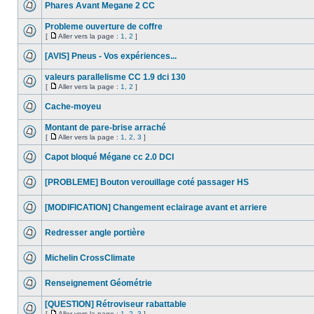
Phares Avant Megane 2 CC
Probleme ouverture de coffre
[
Aller vers la page :
1
,
2
]
[AVIS] Pneus - Vos expériences...
valeurs parallelisme CC 1.9 dci 130
[
Aller vers la page :
1
,
2
]
Cache-moyeu
Montant de pare-brise arraché
[
Aller vers la page :
1
,
2
,
3
]
Capot bloqué Mégane cc 2.0 DCI
[PROBLEME] Bouton verouillage coté passager HS
[MODIFICATION] Changement eclairage avant et arriere
Redresser angle portière
Michelin CrossClimate
Renseignement Géométrie
[QUESTION] Rétroviseur rabattable
[
Aller vers la page :
1
,
2
,
3
]