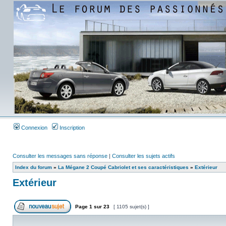
Connexion
Inscription
Consulter les messages sans réponse
|
Consulter les sujets actifs
Index du forum
»
La Mégane 2 Coupé Cabriolet et ses caractéristiques
»
Extérieur
Extérieur
Page
1
sur
23
[ 1105 sujet(s) ]