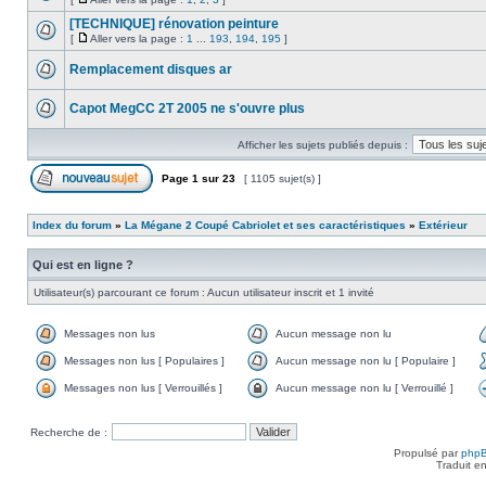
[TECHNIQUE] rénovation peinture
[
Aller vers la page :
1
...
193
,
194
,
195
]
Remplacement disques ar
Capot MegCC 2T 2005 ne s'ouvre plus
Afficher les sujets publiés depuis :
Page
1
sur
23
[ 1105 sujet(s) ]
Index du forum
»
La Mégane 2 Coupé Cabriolet et ses caractéristiques
»
Extérieur
Qui est en ligne ?
Utilisateur(s) parcourant ce forum : Aucun utilisateur inscrit et 1 invité
Messages non lus
Aucun message non lu
Messages non lus [ Populaires ]
Aucun message non lu [ Populaire ]
Messages non lus [ Verrouillés ]
Aucun message non lu [ Verrouillé ]
Recherche de :
Propulsé par
php
Traduit e