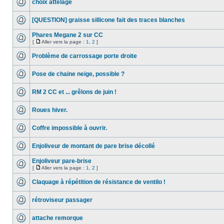
choix attelage
[QUESTION] graisse sillicone fait des traces blanches
Phares Megane 2 sur CC
[
Aller vers la page :
1
,
2
]
Problème de carrossage porte droite
Pose de chaine neige, possible ?
RM 2 CC et ... grêlons de juin !
Roues hiver.
Coffre impossible à ouvrir.
Enjoliveur de montant de pare brise décollé
Enjoliveur pare-brise
[
Aller vers la page :
1
,
2
]
Claquage à répétition de résistance de ventilo !
rétroviseur passager
attache remorque