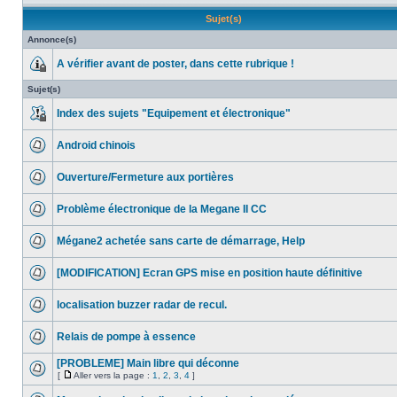
Sujet(s)
Annonce(s)
A vérifier avant de poster, dans cette rubrique !
Sujet(s)
Index des sujets "Equipement et électronique"
Android chinois
Ouverture/Fermeture aux portières
Problème électronique de la Megane II CC
Mégane2 achetée sans carte de démarrage, Help
[MODIFICATION] Ecran GPS mise en position haute définitive
localisation buzzer radar de recul.
Relais de pompe à essence
[PROBLEME] Main libre qui déconne
[
Aller vers la page :
1
,
2
,
3
,
4
]