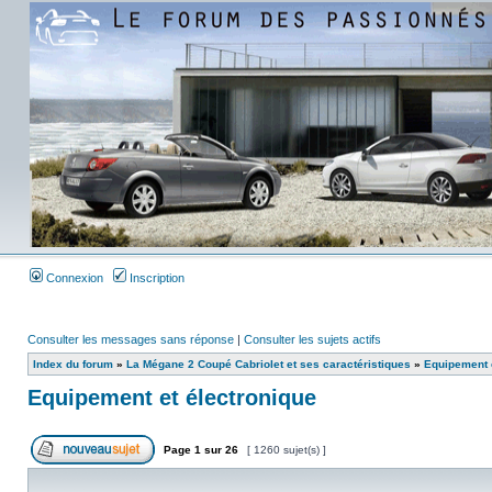
Connexion
Inscription
Consulter les messages sans réponse
|
Consulter les sujets actifs
Index du forum
»
La Mégane 2 Coupé Cabriolet et ses caractéristiques
»
Equipement e
Equipement et électronique
Page
1
sur
26
[ 1260 sujet(s) ]