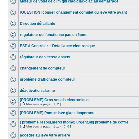
Moteur de volet de clim qui clac-clac-clac au démarrage
[QUESTION] conseil changement complet du leve vitre avant
Direction défaillante
regulateur qui fonctionne pas en 6eme
ESP à Contrôler + Défaillance électronique
régulateur de vitesse absent
changement de compteur
probléme d'affichage compteur
déactivation alarme
[PROBLEME] Gros soucis electronique
[
Aller vers la page :
1
,
2
]
[PROBLEME] Pompe lave glace inopérante
( probleme resolu,merci momo) urgent,big probleme de coffre!
[
Aller vers la page :
1
...
4
,
5
,
6
]
acceder au leve vitre arriere