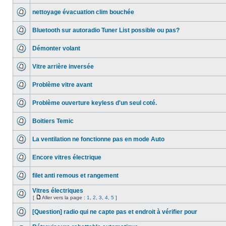
nettoyage évacuation clim bouchée
Bluetooth sur autoradio Tuner List possible ou pas?
Démonter volant
Vitre arrière inversée
Problème vitre avant
Problème ouverture keyless d'un seul coté.
Boitiers Temic
La ventilation ne fonctionne pas en mode Auto
Encore vitres électrique
filet anti remous et rangement
Vitres électriques
[
Aller vers la page :
1
,
2
,
3
,
4
,
5
]
[Question] radio qui ne capte pas et endroit à vérifier pour