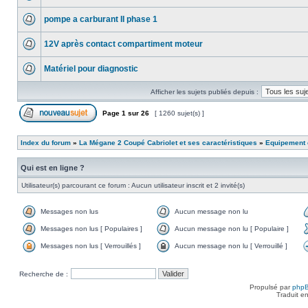
pompe a carburant II phase 1
12V après contact compartiment moteur
Matériel pour diagnostic
Afficher les sujets publiés depuis :
Page
1
sur
26
[ 1260 sujet(s) ]
Index du forum
»
La Mégane 2 Coupé Cabriolet et ses caractéristiques
»
Equipement e
Qui est en ligne ?
Utilisateur(s) parcourant ce forum : Aucun utilisateur inscrit et 2 invité(s)
Messages non lus
Aucun message non lu
Messages non lus [ Populaires ]
Aucun message non lu [ Populaire ]
Messages non lus [ Verrouillés ]
Aucun message non lu [ Verrouillé ]
Recherche de :
Propulsé par
php
Traduit e