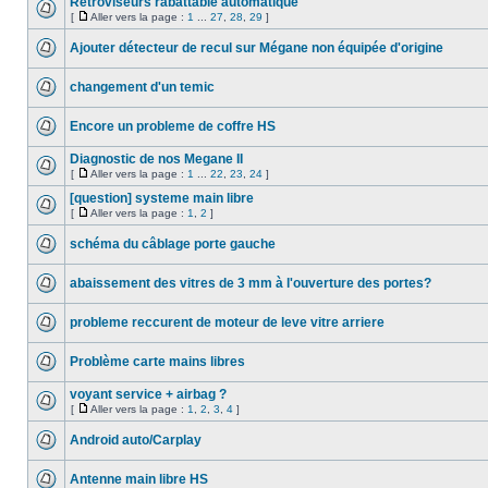
Rétroviseurs rabattable automatique
[
Aller vers la page :
1
...
27
,
28
,
29
]
Ajouter détecteur de recul sur Mégane non équipée d'origine
changement d'un temic
Encore un probleme de coffre HS
Diagnostic de nos Megane II
[
Aller vers la page :
1
...
22
,
23
,
24
]
[question] systeme main libre
[
Aller vers la page :
1
,
2
]
schéma du câblage porte gauche
abaissement des vitres de 3 mm à l'ouverture des portes?
probleme reccurent de moteur de leve vitre arriere
Problème carte mains libres
voyant service + airbag ?
[
Aller vers la page :
1
,
2
,
3
,
4
]
Android auto/Carplay
Antenne main libre HS