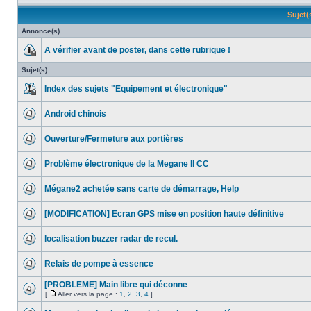
Sujet
Annonce(s)
A vérifier avant de poster, dans cette rubrique !
Sujet(s)
Index des sujets "Equipement et électronique"
Android chinois
Ouverture/Fermeture aux portières
Problème électronique de la Megane II CC
Mégane2 achetée sans carte de démarrage, Help
[MODIFICATION] Ecran GPS mise en position haute définitive
localisation buzzer radar de recul.
Relais de pompe à essence
[PROBLEME] Main libre qui déconne
[
Aller vers la page :
1
,
2
,
3
,
4
]