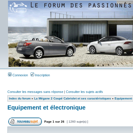
Connexion
Inscription
Consulter les messages sans réponse
|
Consulter les sujets actifs
Index du forum
»
La Mégane 2 Coupé Cabriolet et ses caractéristiques
»
Equipement e
Equipement et électronique
Page
1
sur
26
[ 1260 sujet(s) ]