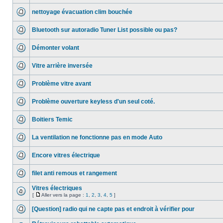
nettoyage évacuation clim bouchée
Bluetooth sur autoradio Tuner List possible ou pas?
Démonter volant
Vitre arrière inversée
Problème vitre avant
Problème ouverture keyless d'un seul coté.
Boitiers Temic
La ventilation ne fonctionne pas en mode Auto
Encore vitres électrique
filet anti remous et rangement
Vitres électriques
[
Aller vers la page :
1
,
2
,
3
,
4
,
5
]
[Question] radio qui ne capte pas et endroit à vérifier pour