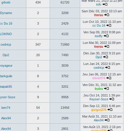
Mar Mars 21, 2023 11:22 pm
g4seb
434
61720
tofc
Sam Déc 03, 2022 10:13 am
Dynamo
2
3208
ttersu
Lun Oct 10, 2022 11:10 pm
cc Du 16
3
2429
cc Du 16
Ven Sep 09, 2022 8:08 pm
LOKINO
2
4132
tooffy
Lun Mai 30, 2022 11:09 pm
cedricp
347
71860
ttersu
Dim Jan 30, 2022 9:15 pm
Djo2
20
7490
Djo2
Lun Jan 24, 2022 6:15 pm
voyageur
1
3039
cedricp
Jeu Jan 06, 2022 12:15 am
darkguile
8
3752
blink974
Ven Déc 31, 2021 11:32 am
taipak85
4
3201
bubu
Jeu Oct 14, 2021 1:39 pm
yser-Soze
9
8958
Keyser-Soze
Dim Sep 12, 2021 6:46 pm
ben74
54
13456
guigui276
Mar Août 31, 2021 11:10 am
Alex94
2
2589
Alex94
Ven Août 13, 2021 2:16 pm
Alex94
3
2801
guigui276