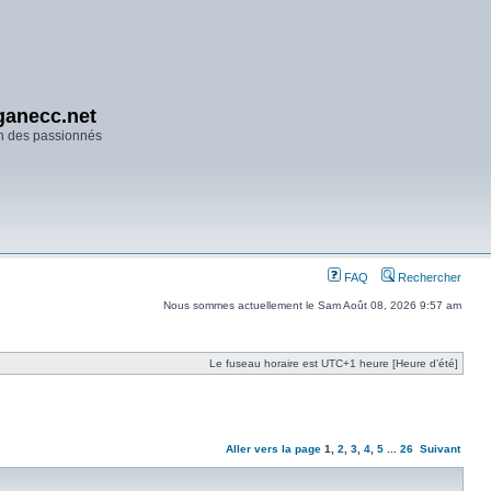
anecc.net
n des passionnés
FAQ
Rechercher
Nous sommes actuellement le Sam Août 08, 2026 9:57 am
Le fuseau horaire est UTC+1 heure [Heure d’été]
Aller vers la page
1
,
2
,
3
,
4
,
5
...
26
Suivant