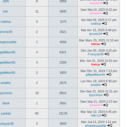
JDN
8
2059
blink974
Sam Mai 10, 2025 8:32 pm
tofc
11
3600
blink974
Ven Mai 09, 2025 5:17 pm
cedricp
0
1174
cedricp
Mar Avr 15, 2025 9:48 pm
jerome34
2
1621
jerome34
Mar Mars 25, 2025 11:16 am
togrouxphie
1
4556
ttersu
Dim Jan 05, 2025 3:33 pm
ffgoldblum91
4
6421
François38
Mer Jan 01, 2025 11:52 am
ffgoldblum91
3
2269
ttersu
Mar Déc 31, 2024 7:23 pm
ffgoldblum91
2
1803
jeffgoldblum91
Lun Nov 18, 2024 8:36 pm
amatho
2
2679
amatho
Dim Sep 22, 2024 11:31 am
tytychriss
18
8910
tytychriss
Sam Sep 21, 2024 2:23 am
Booli
1
3091
blink974
Mar Sep 10, 2024 6:45 pm
yanheli
80
21178
miki zd
Mar Juil 23, 2024 1:51 pm
rançois38
3
3593
photogrouxphie