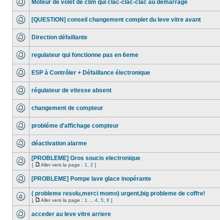
Moteur de volet de clim qui clac-clac-clac au démarrage
[QUESTION] conseil changement complet du leve vitre avant
Direction défaillante
regulateur qui fonctionne pas en 6eme
ESP à Contrôler + Défaillance électronique
régulateur de vitesse absent
changement de compteur
probléme d'affichage compteur
déactivation alarme
[PROBLEME] Gros soucis electronique
[
Aller vers la page :
1
,
2
]
[PROBLEME] Pompe lave glace inopérante
( probleme resolu,merci momo) urgent,big probleme de coffre!
[
Aller vers la page :
1
...
4
,
5
,
6
]
acceder au leve vitre arriere