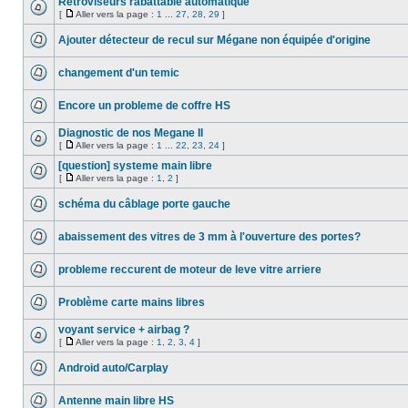
Rétroviseurs rabattable automatique
[
Aller vers la page :
1
...
27
,
28
,
29
]
Ajouter détecteur de recul sur Mégane non équipée d'origine
changement d'un temic
Encore un probleme de coffre HS
Diagnostic de nos Megane II
[
Aller vers la page :
1
...
22
,
23
,
24
]
[question] systeme main libre
[
Aller vers la page :
1
,
2
]
schéma du câblage porte gauche
abaissement des vitres de 3 mm à l'ouverture des portes?
probleme reccurent de moteur de leve vitre arriere
Problème carte mains libres
voyant service + airbag ?
[
Aller vers la page :
1
,
2
,
3
,
4
]
Android auto/Carplay
Antenne main libre HS