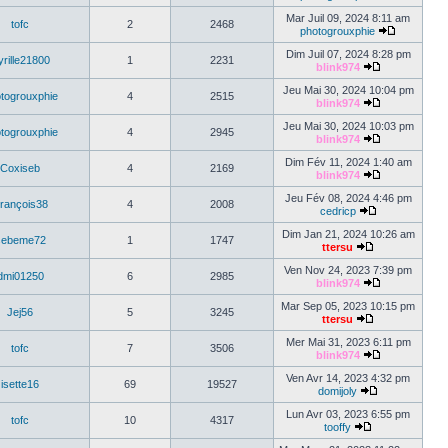
Mar Juil 09, 2024 8:11 am
tofc
2
2468
photogrouxphie
Dim Juil 07, 2024 8:28 pm
rille21800
1
2231
blink974
Jeu Mai 30, 2024 10:04 pm
togrouxphie
4
2515
blink974
Jeu Mai 30, 2024 10:03 pm
togrouxphie
4
2945
blink974
Dim Fév 11, 2024 1:40 am
Coxiseb
4
2169
blink974
Jeu Fév 08, 2024 4:46 pm
rançois38
4
2008
cedricp
Dim Jan 21, 2024 10:26 am
sebeme72
1
1747
ttersu
Ven Nov 24, 2023 7:39 pm
dmi01250
6
2985
blink974
Mar Sep 05, 2023 10:15 pm
Jej56
5
3245
ttersu
Mer Mai 31, 2023 6:11 pm
tofc
7
3506
blink974
Ven Avr 14, 2023 4:32 pm
isette16
69
19527
domijoly
Lun Avr 03, 2023 6:55 pm
tofc
10
4317
tooffy