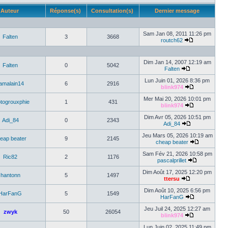
Auteur
Réponse(s)
Consultation(s)
Dernier message
Sam Jan 08, 2011 11:26 pm
Falten
3
3668
routch62
Dim Jan 14, 2007 12:19 am
Falten
0
5042
Falten
Lun Juin 01, 2026 8:36 pm
amalain14
6
2916
blink974
Mer Mai 20, 2026 10:01 pm
togrouxphie
1
431
blink974
Dim Avr 05, 2026 10:51 pm
Adi_84
0
2343
Adi_84
Jeu Mars 05, 2026 10:19 am
eap beater
9
2145
cheap beater
Sam Fév 21, 2026 10:58 pm
Ric82
2
1176
pascalprillet
Dim Août 17, 2025 12:20 pm
hantonn
5
1497
ttersu
Dim Août 10, 2025 6:56 pm
HarFanG
5
1549
HarFanG
Jeu Juil 24, 2025 12:27 am
zwyk
50
26054
blink974
Lun Juin 02, 2025 11:49 pm