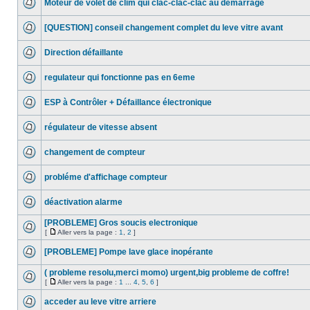
Moteur de volet de clim qui clac-clac-clac au démarrage
[QUESTION] conseil changement complet du leve vitre avant
Direction défaillante
regulateur qui fonctionne pas en 6eme
ESP à Contrôler + Défaillance électronique
régulateur de vitesse absent
changement de compteur
probléme d'affichage compteur
déactivation alarme
[PROBLEME] Gros soucis electronique
[
Aller vers la page :
1
,
2
]
[PROBLEME] Pompe lave glace inopérante
( probleme resolu,merci momo) urgent,big probleme de coffre!
[
Aller vers la page :
1
...
4
,
5
,
6
]
acceder au leve vitre arriere