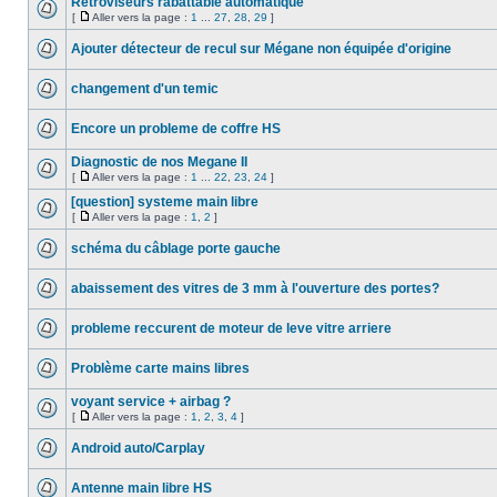
Rétroviseurs rabattable automatique
[
Aller vers la page :
1
...
27
,
28
,
29
]
Ajouter détecteur de recul sur Mégane non équipée d'origine
changement d'un temic
Encore un probleme de coffre HS
Diagnostic de nos Megane II
[
Aller vers la page :
1
...
22
,
23
,
24
]
[question] systeme main libre
[
Aller vers la page :
1
,
2
]
schéma du câblage porte gauche
abaissement des vitres de 3 mm à l'ouverture des portes?
probleme reccurent de moteur de leve vitre arriere
Problème carte mains libres
voyant service + airbag ?
[
Aller vers la page :
1
,
2
,
3
,
4
]
Android auto/Carplay
Antenne main libre HS