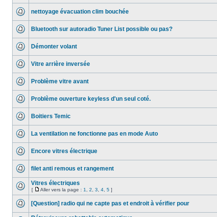
nettoyage évacuation clim bouchée
Bluetooth sur autoradio Tuner List possible ou pas?
Démonter volant
Vitre arrière inversée
Problème vitre avant
Problème ouverture keyless d'un seul coté.
Boitiers Temic
La ventilation ne fonctionne pas en mode Auto
Encore vitres électrique
filet anti remous et rangement
Vitres électriques
[
Aller vers la page :
1
,
2
,
3
,
4
,
5
]
[Question] radio qui ne capte pas et endroit à vérifier pour