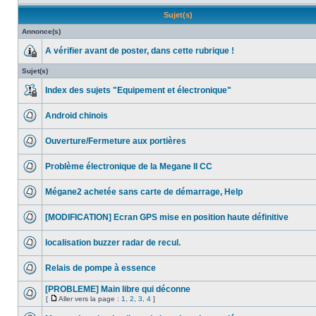
Sujet(s)
Annonce(s)
A vérifier avant de poster, dans cette rubrique !
Sujet(s)
Index des sujets "Equipement et électronique"
Android chinois
Ouverture/Fermeture aux portières
Problème électronique de la Megane II CC
Mégane2 achetée sans carte de démarrage, Help
[MODIFICATION] Ecran GPS mise en position haute définitive
localisation buzzer radar de recul.
Relais de pompe à essence
[PROBLEME] Main libre qui déconne
[
Aller vers la page :
1
,
2
,
3
,
4
]