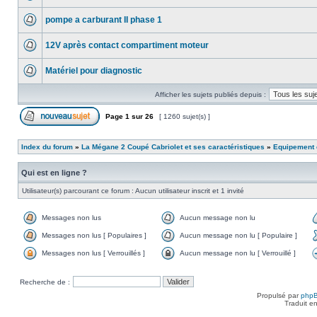
pompe a carburant II phase 1
12V après contact compartiment moteur
Matériel pour diagnostic
Afficher les sujets publiés depuis :
Page
1
sur
26
[ 1260 sujet(s) ]
Index du forum
»
La Mégane 2 Coupé Cabriolet et ses caractéristiques
»
Equipement e
Qui est en ligne ?
Utilisateur(s) parcourant ce forum : Aucun utilisateur inscrit et 1 invité
Messages non lus
Aucun message non lu
Messages non lus [ Populaires ]
Aucun message non lu [ Populaire ]
Messages non lus [ Verrouillés ]
Aucun message non lu [ Verrouillé ]
Recherche de :
Propulsé par
php
Traduit e