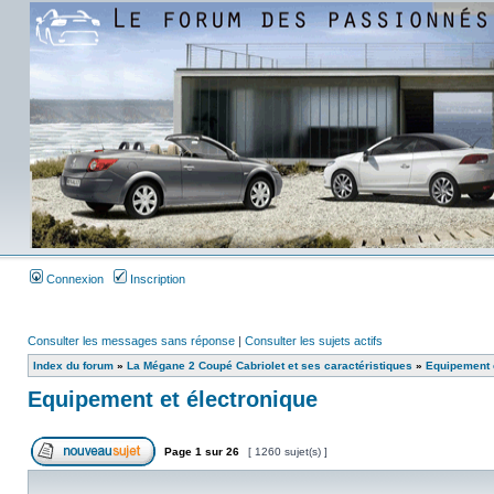
Connexion
Inscription
Consulter les messages sans réponse
|
Consulter les sujets actifs
Index du forum
»
La Mégane 2 Coupé Cabriolet et ses caractéristiques
»
Equipement e
Equipement et électronique
Page
1
sur
26
[ 1260 sujet(s) ]