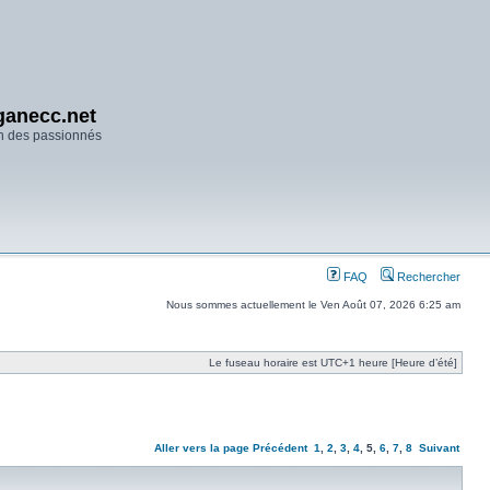
anecc.net
n des passionnés
FAQ
Rechercher
Nous sommes actuellement le Ven Août 07, 2026 6:25 am
Le fuseau horaire est UTC+1 heure [Heure d’été]
Aller vers la page
Précédent
1
,
2
,
3
,
4
,
5
,
6
,
7
,
8
Suivant