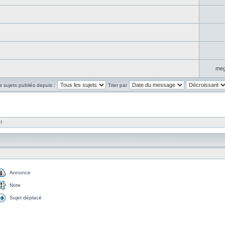
meg
es sujets publiés depuis :
Trier par
!
Annonce
Note
Sujet déplacé