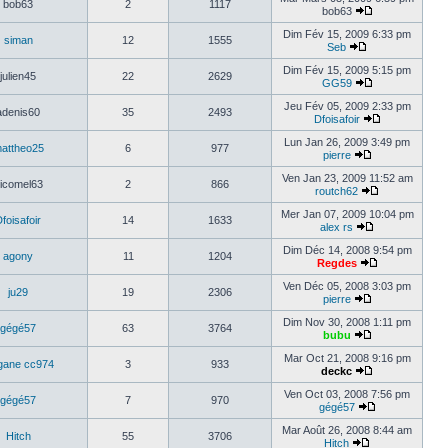
bob63
2
1117
bob63
Dim Fév 15, 2009 6:33 pm
siman
12
1555
Seb
Dim Fév 15, 2009 5:15 pm
julien45
22
2629
GG59
Jeu Fév 05, 2009 2:33 pm
adenis60
35
2493
Dfoisafoir
Lun Jan 26, 2009 3:49 pm
attheo25
6
977
pierre
Ven Jan 23, 2009 11:52 am
icomel63
2
866
routch62
Mer Jan 07, 2009 10:04 pm
foisafoir
14
1633
alex rs
Dim Déc 14, 2008 9:54 pm
agony
11
1204
Regdes
Ven Déc 05, 2008 3:03 pm
ju29
19
2306
pierre
Dim Nov 30, 2008 1:11 pm
gégé57
63
3764
bubu
Mar Oct 21, 2008 9:16 pm
ane cc974
3
933
deckc
Ven Oct 03, 2008 7:56 pm
gégé57
7
970
gégé57
Mar Août 26, 2008 8:44 am
Hitch
55
3706
Hitch