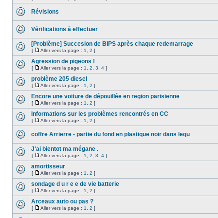
Révisions
Vérifications à effectuer
[Problème] Succesion de BIPS après chaque redemarrage
[
Aller vers la page :
1
,
2
]
Agression de pigeons !
[
Aller vers la page :
1
,
2
,
3
,
4
]
problème 205 diesel
[
Aller vers la page :
1
,
2
]
Encore une voiture de dépouillée en region parisienne
[
Aller vers la page :
1
,
2
]
Informations sur les problèmes rencontrés en CC
[
Aller vers la page :
1
,
2
]
coffre Arrierre - partie du fond en plastique noir dans lequ
J'ai bientot ma mégane .
[
Aller vers la page :
1
,
2
,
3
,
4
]
amortisseur
[
Aller vers la page :
1
,
2
]
sondage d u r e e de vie batterie
[
Aller vers la page :
1
,
2
]
Arceaux auto ou pas ?
[
Aller vers la page :
1
,
2
]