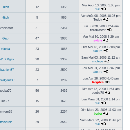
Mer Août 13, 2008 1:05 pm
Hitch
12
1353
f6c
Ven Août 08, 2008 10:25 pm
Hitch
5
985
Teddy
Lun Juil 28, 2008 7:54 am
broblaster
21
2357
fibroblaster
Ven Mai 30, 2008 8:29 am
Gab
47
3983
sylvie
Dim Mai 18, 2008 12:08 pm
taloola
23
1865
alex rs
Sam Mai 03, 2008 11:12 am
ed1000gex
20
2359
imotepe
Jeu Mai 01, 2008 12:07 pm
bastien57
23
2590
alex rs
Lun Avr 28, 2008 6:45 pm
feralganCC
7
1292
Regdes
Dim Avr 13, 2008 11:51 am
booba70
56
3439
booba70
Lun Mars 31, 2008 1:14 pm
iris27
15
1676
f6c
Dim Mars 23, 2008 11:03 pm
omtom28
26
2254
bubu
Sam Mars 22, 2008 11:46 pm
foisafoir
29
3542
f6c