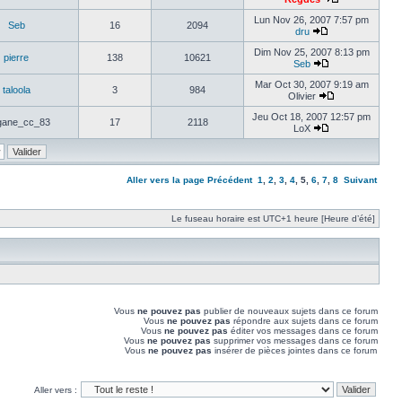
Lun Nov 26, 2007 7:57 pm
Seb
16
2094
dru
Dim Nov 25, 2007 8:13 pm
pierre
138
10621
Seb
Mar Oct 30, 2007 9:19 am
taloola
3
984
Olivier
Jeu Oct 18, 2007 12:57 pm
ane_cc_83
17
2118
LoX
Aller vers la page
Précédent
1
,
2
,
3
,
4
,
5
,
6
,
7
,
8
Suivant
Le fuseau horaire est UTC+1 heure [Heure d’été]
Vous
ne pouvez pas
publier de nouveaux sujets dans ce forum
Vous
ne pouvez pas
répondre aux sujets dans ce forum
Vous
ne pouvez pas
éditer vos messages dans ce forum
Vous
ne pouvez pas
supprimer vos messages dans ce forum
Vous
ne pouvez pas
insérer de pièces jointes dans ce forum
Aller vers :