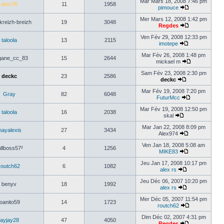
Mar Mars 18, 2008 7:46 pm
alex76
11
1958
pimouce
Mer Mars 12, 2008 1:42 pm
-kreizh-breizh
19
3048
Regdes
Ven Fév 29, 2008 12:33 pm
taloola
13
2115
imotepe
Mar Fév 26, 2008 1:48 pm
ane_cc_83
15
2644
mickael m
Sam Fév 23, 2008 2:30 pm
deckc
23
2586
deckc
Mar Fév 19, 2008 7:20 pm
Gray
82
6048
FuturMcc
Mar Fév 19, 2008 12:50 pm
taloola
16
2038
skal
Mar Jan 22, 2008 8:09 pm
ayalexis
27
3434
Alex974
Ven Jan 18, 2008 5:08 am
ullboss57²
4
1256
MIKE83
Jeu Jan 17, 2008 10:17 pm
routch62
6
1082
alex rs
Jeu Déc 06, 2007 10:20 pm
benyv
18
1992
alex rs
Mer Déc 05, 2007 11:54 pm
joanito59
14
1723
routch62
Dim Déc 02, 2007 4:31 pm
jayjay28
47
4050
Regdes