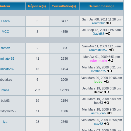
Auteur
Réponse(s)
Consultation(s)
Dernier message
Sam Jan 08, 2011 11:28 pm
Falten
3
3417
routch62
Jeu Sep 18, 2014 11:59 am
MCC
3
4359
David66
Sam Avr 11, 2009 11:15 am
ramax
2
983
rammstein57
Mer Avr 01, 2009 6:51 pm
rminator82
41
2836
ptite_marie
Mer Mars 25, 2009 3:21 pm
rminator82
13
1454
mattheo25
Ven Mars 20, 2009 10:06 am
obofakes
6
1009
bubu
Jeu Mars 19, 2009 8:19 pm
mans
252
17993
deckc
Jeu Mars 19, 2009 8:04 pm
bob63
19
2154
bob63
Mer Mars 18, 2009 9:35 pm
istopher55
11
1306
astra_cab
Ven Mars 06, 2009 10:58 pm
lya
23
2768
xav62
Mar Mars 03, 2009 6:59 pm