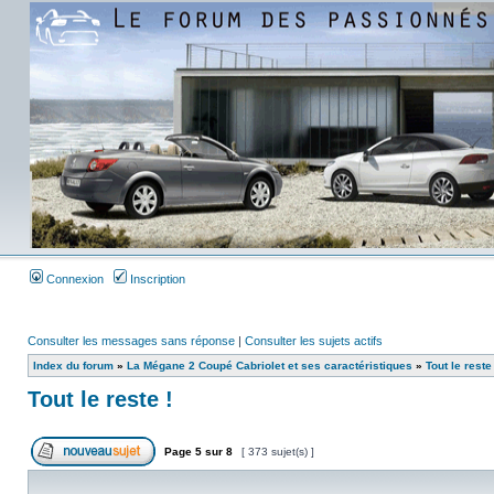
Connexion
Inscription
Consulter les messages sans réponse
|
Consulter les sujets actifs
Index du forum
»
La Mégane 2 Coupé Cabriolet et ses caractéristiques
»
Tout le reste 
Tout le reste !
Page
5
sur
8
[ 373 sujet(s) ]