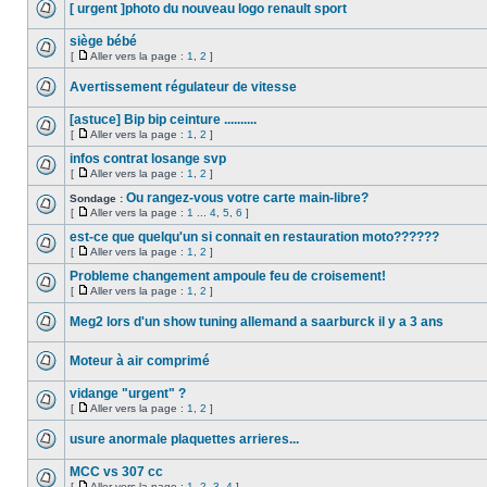
[ urgent ]photo du nouveau logo renault sport
siège bébé
[
Aller vers la page :
1
,
2
]
Avertissement régulateur de vitesse
[astuce] Bip bip ceinture ..........
[
Aller vers la page :
1
,
2
]
infos contrat losange svp
[
Aller vers la page :
1
,
2
]
Ou rangez-vous votre carte main-libre?
Sondage :
[
Aller vers la page :
1
...
4
,
5
,
6
]
est-ce que quelqu'un si connait en restauration moto??????
[
Aller vers la page :
1
,
2
]
Probleme changement ampoule feu de croisement!
[
Aller vers la page :
1
,
2
]
Meg2 lors d'un show tuning allemand a saarburck il y a 3 ans
Moteur à air comprimé
vidange "urgent" ?
[
Aller vers la page :
1
,
2
]
usure anormale plaquettes arrieres...
MCC vs 307 cc
[
Aller vers la page :
1
,
2
,
3
,
4
]