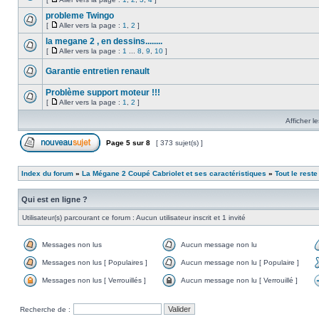
probleme Twingo
[
Aller vers la page :
1
,
2
]
la megane 2 , en dessins........
[
Aller vers la page :
1
...
8
,
9
,
10
]
Garantie entretien renault
Problème support moteur !!!
[
Aller vers la page :
1
,
2
]
Afficher l
Page
5
sur
8
[ 373 sujet(s) ]
Index du forum
»
La Mégane 2 Coupé Cabriolet et ses caractéristiques
»
Tout le reste 
Qui est en ligne ?
Utilisateur(s) parcourant ce forum : Aucun utilisateur inscrit et 1 invité
Messages non lus
Aucun message non lu
Messages non lus [ Populaires ]
Aucun message non lu [ Populaire ]
Messages non lus [ Verrouillés ]
Aucun message non lu [ Verrouillé ]
Recherche de :