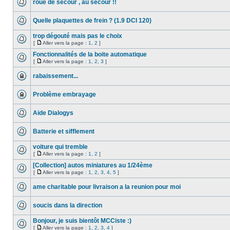
roue de secour , au secour !!
Quelle plaquettes de frein ? (1.9 DCI 120)
trop dégouté mais pas le choix
[
Aller vers la page :
1
,
2
]
Fonctionnalités de la boite automatique
[
Aller vers la page :
1
,
2
,
3
]
rabaissement...
Problème embrayage
Aide Dialogys
Batterie et sifflement
voiture qui tremble
[
Aller vers la page :
1
,
2
]
[Collection] autos miniatures au 1/24ème
[
Aller vers la page :
1
,
2
,
3
,
4
,
5
]
ame charitable pour livraison a la reunion pour moi
soucis dans la direction
Bonjour, je suis bientôt MCCiste :)
[
Aller vers la page :
1
,
2
,
3
,
4
]