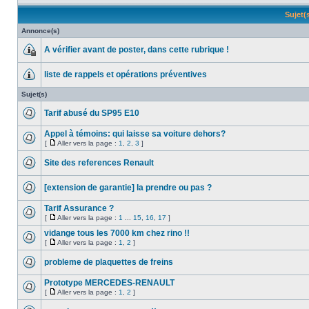
Sujet(
Annonce(s)
A vérifier avant de poster, dans cette rubrique !
liste de rappels et opérations préventives
Sujet(s)
Tarif abusé du SP95 E10
Appel à témoins: qui laisse sa voiture dehors?
[
Aller vers la page :
1
,
2
,
3
]
Site des references Renault
[extension de garantie] la prendre ou pas ?
Tarif Assurance ?
[
Aller vers la page :
1
...
15
,
16
,
17
]
vidange tous les 7000 km chez rino !!
[
Aller vers la page :
1
,
2
]
probleme de plaquettes de freins
Prototype MERCEDES-RENAULT
[
Aller vers la page :
1
,
2
]