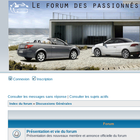
Connexion
Inscription
Consulter les messages sans réponse
|
Consulter les sujets actifs
Index du forum
»
Discussions Générales
Forum
Présentation et vie du forum
Présentation des nouveaux membre et annonce officielle du forum