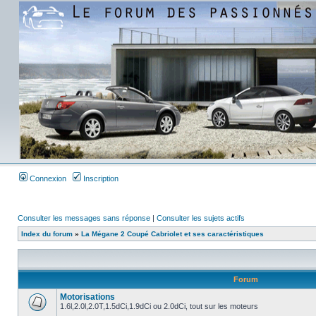
Connexion
Inscription
Consulter les messages sans réponse
|
Consulter les sujets actifs
Index du forum
»
La Mégane 2 Coupé Cabriolet et ses caractéristiques
Forum
Motorisations
1.6l,2.0l,2.0T,1.5dCi,1.9dCi ou 2.0dCi, tout sur les moteurs