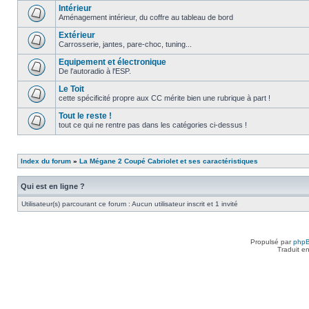
Intérieur
Aménagement intérieur, du coffre au tableau de bord
Extérieur
Carrosserie, jantes, pare-choc, tuning...
Equipement et électronique
De l'autoradio à l'ESP.
Le Toit
cette spécificité propre aux CC mérite bien une rubrique à part !
Tout le reste !
tout ce qui ne rentre pas dans les catégories ci-dessus !
Index du forum
»
La Mégane 2 Coupé Cabriolet et ses caractéristiques
Qui est en ligne ?
Utilisateur(s) parcourant ce forum : Aucun utilisateur inscrit et 1 invité
Propulsé par
php
Traduit e