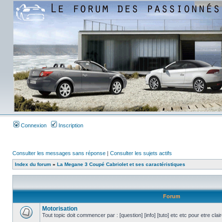
Connexion
Inscription
Consulter les messages sans réponse
|
Consulter les sujets actifs
Index du forum
»
La Megane 3 Coupé Cabriolet et ses caractéristiques
Forum
Motorisation
Tout topic doit commencer par : [question] [info] [tuto] etc etc pour etre cla