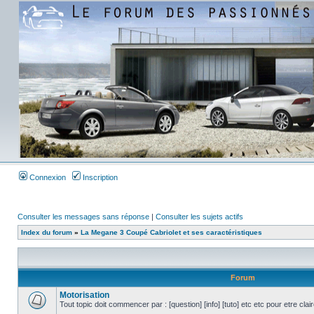
Connexion
Inscription
Consulter les messages sans réponse
|
Consulter les sujets actifs
Index du forum
»
La Megane 3 Coupé Cabriolet et ses caractéristiques
Forum
Motorisation
Tout topic doit commencer par : [question] [info] [tuto] etc etc pour etre cla