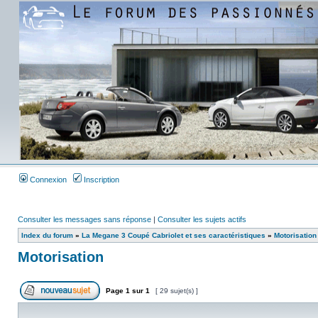
Connexion
Inscription
Consulter les messages sans réponse
|
Consulter les sujets actifs
Index du forum
»
La Megane 3 Coupé Cabriolet et ses caractéristiques
»
Motorisation
Motorisation
Page
1
sur
1
[ 29 sujet(s) ]