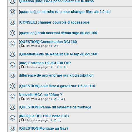
Question [Info] Gros pchh violent sur le turbo
[question] je cherche tuto pour changer filtre air 2.0 dci
[CONSEIL] changer courroie d'accessoire
[question ] bruit anormal démarrage du dci 160
[QUESTION] Consomation DCI 160
[
Aller vers la page :
1
,
2
]
[Question]Avis de Renault sur le fap du dci 160
[Info] Entretien 1.9 dCi 130 FAP
[
Aller vers la page :
1
...
4
,
5
,
6
]
difference de prix enorme sur kit distribution
[QUESTION] coût filtre à gasoil sur 1.5 dci 110
Nouvelle MCC ou 308cc ?
[
Aller vers la page :
1
,
2
,
3
,
4
]
[QUESTION] Panne du système de frainage
[INFO] Le DCi 110 + boite EDC
[
Aller vers la page :
1
,
2
,
3
]
[QUESTION]Montage au Gaz?