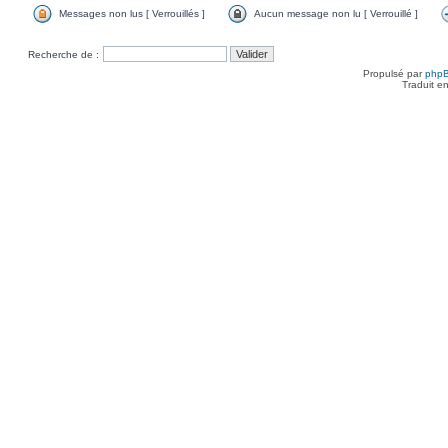
Messages non lus [ Verrouillés ]
Aucun message non lu [ Verrouillé ]
Recherche de :
Propulsé par
php
Traduit e