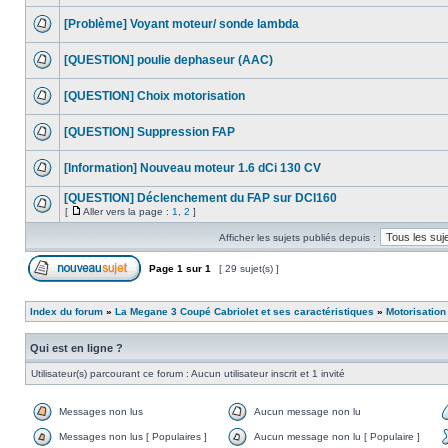
[Problème] Voyant moteur/ sonde lambda
[QUESTION] poulie dephaseur (AAC)
[QUESTION] Choix motorisation
[QUESTION] Suppression FAP
[Information] Nouveau moteur 1.6 dCi 130 CV
[QUESTION] Déclenchement du FAP sur DCI160
[
Aller vers la page :
1
,
2
]
Afficher les sujets publiés depuis :
Page
1
sur
1
[ 29 sujet(s) ]
Index du forum
»
La Megane 3 Coupé Cabriolet et ses caractéristiques
»
Motorisation
Qui est en ligne ?
Utilisateur(s) parcourant ce forum : Aucun utilisateur inscrit et 1 invité
Messages non lus
Aucun message non lu
Messages non lus [ Populaires ]
Aucun message non lu [ Populaire ]