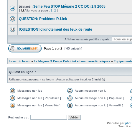
3eme Feu STOP Mégane 2 CC DCi 1.9 2005
Déplacé :
[
Aller vers la page :
1
,
2
]
QUESTION: Problème R-Link
[QUESTION] clignotement des feux de route
Afficher les sujets publiés depuis :
Page
1
sur
2
[ 65 sujet(s) ]
Index du forum
»
La Megane 3 Coupé Cabriolet et ses caractéristiques
»
Equipements
Qui est en ligne ?
Utilisateur(s) parcourant ce forum : Aucun utilisateur inscrit et 2 invité(s)
Messages non lus
Aucun message non lu
Messages non lus [ Populaires ]
Aucun message non lu [ Populaire ]
Messages non lus [ Verrouillés ]
Aucun message non lu [ Verrouillé ]
Recherche de :
Propulsé par
php
Traduit e