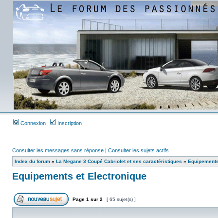
Connexion
Inscription
Consulter les messages sans réponse
|
Consulter les sujets actifs
Index du forum
»
La Megane 3 Coupé Cabriolet et ses caractéristiques
»
Equipements
Equipements et Electronique
Page
1
sur
2
[ 65 sujet(s) ]