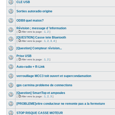
CLE USB
Sorties autoradio origine
ODBII quel matos?
Révision ; message d 'information
[
Aller vers la page :
1
,
2
]
[QUESTION] Casse tete Bluetooth
[
Aller vers la page :
1
,
2
,
3
,
4
]
[Question] Compteur révision...
Prise USB
[
Aller vers la page :
1
,
2
]
Auto-radio + R-Link
verrouillage MCC3 toit ouvert et supercondamation
gps carmina probleme de connections
[Question] SmartTop et ampoules
[
Aller vers la page :
1
,
2
,
3
]
[PROBLEME]vitre conducteur ne remonte pas a la fermeture
STOP RISQUE CASSE MOTEUR