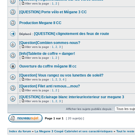
[
Aller vers la page :
1
,
2
]
[QUESTION] Porte vélo et Mégane 3 CC
Production Megane II CC
[QUESTION] clignotement des feux de route
Déplacé :
[Question]Combien sommes-nous?
[
Aller vers la page :
1
,
2
,
3
]
[Info]Tablette de coffre = danger!
[
Aller vers la page :
1
,
2
]
Ouverture du coffre mégane III cc
[Question] Vous rangez ou vos lunettes de soleil?
[
Aller vers la page :
1
,
2
,
3
,
4
]
[Question] Filet anti remous....mou?
[
Aller vers la page :
1
,
2
]
[QUESTION] Eclairage blanc interieur/exterieur sur megane 3
[
Aller vers la page :
1
,
2
,
3
]
Afficher les sujets publiés depuis :
Page
1
sur
1
[ 20 sujet(s) ]
Index du forum
»
La Megane 3 Coupé Cabriolet et ses caractéristiques
»
Tout le reste