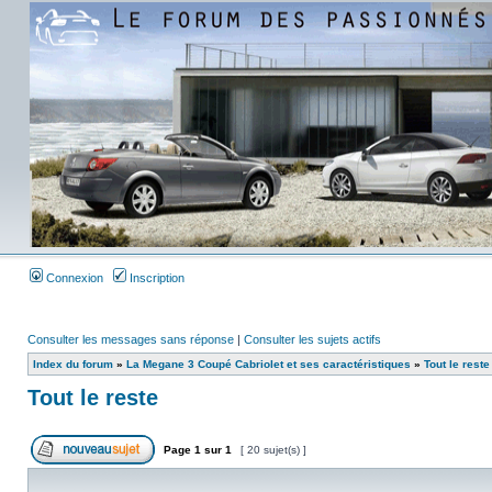
Connexion
Inscription
Consulter les messages sans réponse
|
Consulter les sujets actifs
Index du forum
»
La Megane 3 Coupé Cabriolet et ses caractéristiques
»
Tout le reste
Tout le reste
Page
1
sur
1
[ 20 sujet(s) ]