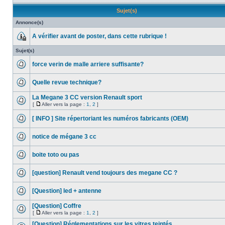
Sujet(s)
Annonce(s)
A vérifier avant de poster, dans cette rubrique !
Sujet(s)
force verin de malle arriere suffisante?
Quelle revue technique?
La Megane 3 CC version Renault sport
[
Aller vers la page :
1
,
2
]
[ INFO ] Site répertoriant les numéros fabricants (OEM)
notice de mégane 3 cc
boite toto ou pas
[question] Renault vend toujours des megane CC ?
[Question] led + antenne
[Question] Coffre
[
Aller vers la page :
1
,
2
]
[Question] Réglementations sur les vitres teintés