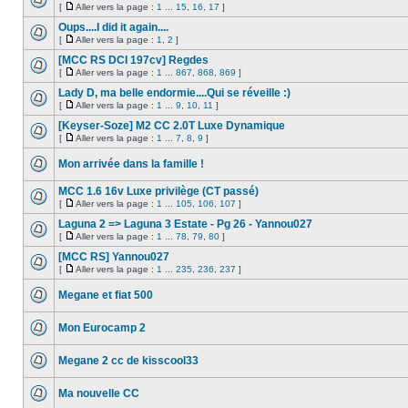
[
Aller vers la page :
1
...
15
,
16
,
17
]
Oups....I did it again....
[
Aller vers la page :
1
,
2
]
[MCC RS DCI 197cv] Regdes
[
Aller vers la page :
1
...
867
,
868
,
869
]
Lady D, ma belle endormie....Qui se réveille :)
[
Aller vers la page :
1
...
9
,
10
,
11
]
[Keyser-Soze] M2 CC 2.0T Luxe Dynamique
[
Aller vers la page :
1
...
7
,
8
,
9
]
Mon arrivée dans la famille !
MCC 1.6 16v Luxe privilège (CT passé)
[
Aller vers la page :
1
...
105
,
106
,
107
]
Laguna 2 => Laguna 3 Estate - Pg 26 - Yannou027
[
Aller vers la page :
1
...
78
,
79
,
80
]
[MCC RS] Yannou027
[
Aller vers la page :
1
...
235
,
236
,
237
]
Megane et fiat 500
Mon Eurocamp 2
Megane 2 cc de kisscool33
Ma nouvelle CC