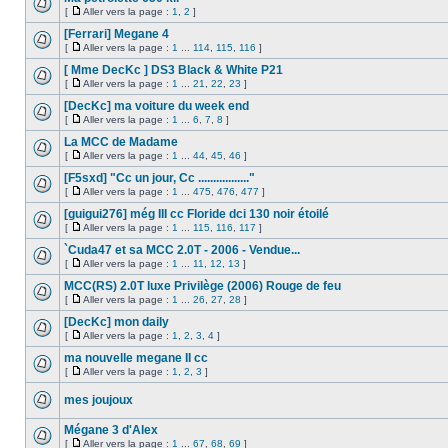
[
Aller vers la page :
1
,
2
]
[Ferrari] Megane 4
[
Aller vers la page :
1
...
114
,
115
,
116
]
[ Mme DecKc ] DS3 Black & White P21
[
Aller vers la page :
1
...
21
,
22
,
23
]
[DecKc] ma voiture du week end
[
Aller vers la page :
1
...
6
,
7
,
8
]
La MCC de Madame
[
Aller vers la page :
1
...
44
,
45
,
46
]
[F5sxd] "Cc un jour, Cc ................."
[
Aller vers la page :
1
...
475
,
476
,
477
]
[guigui276] még III cc Floride dci 130 noir étoilé
[
Aller vers la page :
1
...
115
,
116
,
117
]
`Cuda47 et sa MCC 2.0T - 2006 - Vendue...
[
Aller vers la page :
1
...
11
,
12
,
13
]
MCC(RS) 2.0T luxe Privilège (2006) Rouge de feu
[
Aller vers la page :
1
...
26
,
27
,
28
]
[DecKc] mon daily
[
Aller vers la page :
1
,
2
,
3
,
4
]
ma nouvelle megane II cc
[
Aller vers la page :
1
,
2
,
3
]
mes joujoux
Mégane 3 d'Alex
[
Aller vers la page :
1
...
67
,
68
,
69
]