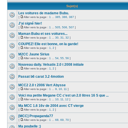
Sujet(s)
Les voitures de madame Bubu.
[
Aller vers la page :
1
...
385
,
386
,
387
]
J'ai signé hier!
[
Aller vers la page :
1
...
505
,
506
,
507
]
Maman Bubu et ses voitures...
[
Aller vers la page :
1
...
30
,
31
,
32
]
COUPEZ! Elle est bonne, on la garde!
[
Aller vers la page :
1
,
2
]
M2CC Jaune Sirius
[
Aller vers la page :
1
...
54
,
55
,
56
]
Nouveau daily. Velsatis 2.0 t 2008 initiale
[
Aller vers la page :
1
,
2
]
Passat b6 carat 3.2 4motion
MCC2 2.0 t 2006 Vert Abysse
[
Aller vers la page :
1
...
9
,
10
,
11
]
Voici ma petite Megane CC c'est un 2.0 litres 16 S que ...
[
Aller vers la page :
1
...
10
,
11
,
12
]
Ma MCC 1.6 16v de 2004 avec CT vierge
[
Aller vers la page :
1
,
2
]
[MCC] Propaganda77
[
Aller vers la page :
1
...
68
,
69
,
70
]
Ma poubelle :)