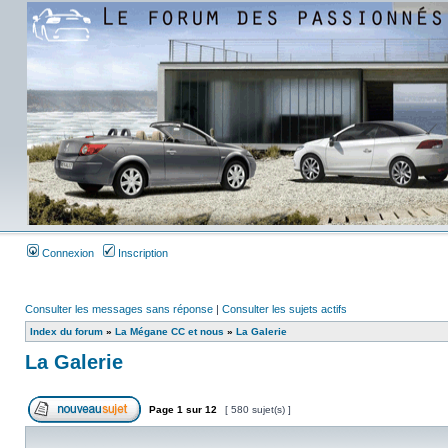
Connexion
Inscription
Consulter les messages sans réponse
|
Consulter les sujets actifs
Index du forum
»
La Mégane CC et nous
»
La Galerie
La Galerie
Page
1
sur
12
[ 580 sujet(s) ]