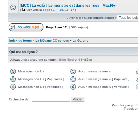
[MCC] La voilà ! Le monstre est dans les rues ! MacFly-
[
Aller vers la page :
1
...
15
,
16
,
17
]
Afficher les sujets publiés depuis :
Page
1
sur
12
[ 580 sujet(s) ]
Index du forum
»
La Mégane CC et nous
»
La Galerie
Qui est en ligne ?
Utilisateur(s) parcourant ce forum :
Bing [Bot]
et 4 invité(s)
Messages non lus
Aucun message non lu
Messages non lus [ Populaires ]
Aucun message non lu [ Populaire ]
Messages non lus [ Verrouillés ]
Aucun message non lu [ Verrouillé ]
Recherche de :
Propulsé par
php
Traduit e