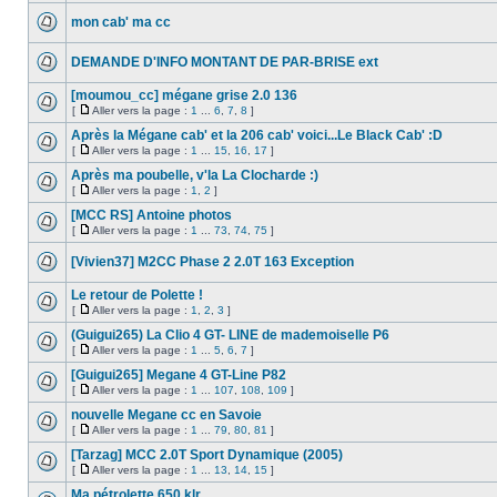
mon cab' ma cc
DEMANDE D'INFO MONTANT DE PAR-BRISE ext
[moumou_cc] mégane grise 2.0 136
[
Aller vers la page :
1
...
6
,
7
,
8
]
Après la Mégane cab' et la 206 cab' voici...Le Black Cab' :D
[
Aller vers la page :
1
...
15
,
16
,
17
]
Après ma poubelle, v'la La Clocharde :)
[
Aller vers la page :
1
,
2
]
[MCC RS] Antoine photos
[
Aller vers la page :
1
...
73
,
74
,
75
]
[Vivien37] M2CC Phase 2 2.0T 163 Exception
Le retour de Polette !
[
Aller vers la page :
1
,
2
,
3
]
(Guigui265) La Clio 4 GT- LINE de mademoiselle P6
[
Aller vers la page :
1
...
5
,
6
,
7
]
[Guigui265] Megane 4 GT-Line P82
[
Aller vers la page :
1
...
107
,
108
,
109
]
nouvelle Megane cc en Savoie
[
Aller vers la page :
1
...
79
,
80
,
81
]
[Tarzag] MCC 2.0T Sport Dynamique (2005)
[
Aller vers la page :
1
...
13
,
14
,
15
]
Ma pétrolette 650 klr