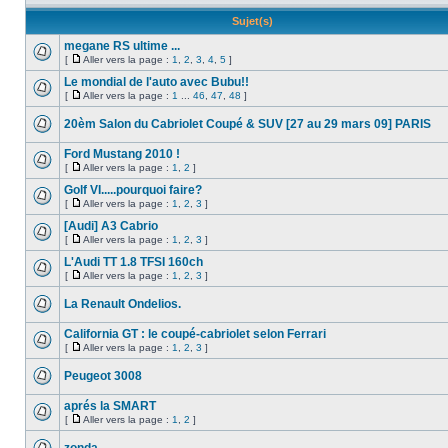
Sujet(s)
megane RS ultime ...
[
Aller vers la page :
1
,
2
,
3
,
4
,
5
]
Le mondial de l'auto avec Bubu!!
[
Aller vers la page :
1
...
46
,
47
,
48
]
20èm Salon du Cabriolet Coupé & SUV [27 au 29 mars 09] PARIS
Ford Mustang 2010 !
[
Aller vers la page :
1
,
2
]
Golf VI.....pourquoi faire?
[
Aller vers la page :
1
,
2
,
3
]
[Audi] A3 Cabrio
[
Aller vers la page :
1
,
2
,
3
]
L'Audi TT 1.8 TFSI 160ch
[
Aller vers la page :
1
,
2
,
3
]
La Renault Ondelios.
California GT : le coupé-cabriolet selon Ferrari
[
Aller vers la page :
1
,
2
,
3
]
Peugeot 3008
aprés la SMART
[
Aller vers la page :
1
,
2
]