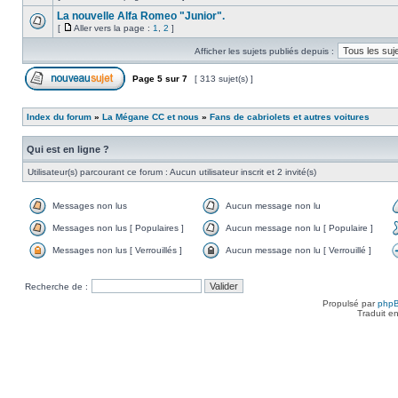
La nouvelle Alfa Romeo "Junior".
[
Aller vers la page :
1
,
2
]
Afficher les sujets publiés depuis :
Page
5
sur
7
[ 313 sujet(s) ]
Index du forum
»
La Mégane CC et nous
»
Fans de cabriolets et autres voitures
Qui est en ligne ?
Utilisateur(s) parcourant ce forum : Aucun utilisateur inscrit et 2 invité(s)
Messages non lus
Aucun message non lu
Messages non lus [ Populaires ]
Aucun message non lu [ Populaire ]
Messages non lus [ Verrouillés ]
Aucun message non lu [ Verrouillé ]
Recherche de :
Propulsé par
php
Traduit e