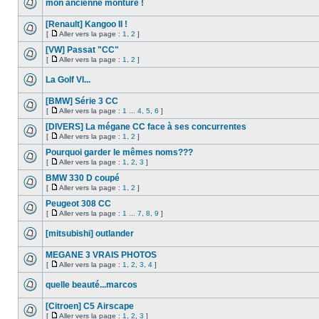
mon ancienne monture !
[Renault] Kangoo II !
[
Aller vers la page :
1
,
2
]
[VW] Passat "CC"
[
Aller vers la page :
1
,
2
]
La Golf VI...
[BMW] Série 3 CC
[
Aller vers la page :
1
...
4
,
5
,
6
]
[DIVERS] La mégane CC face à ses concurrentes
[
Aller vers la page :
1
,
2
]
Pourquoi garder le mêmes noms???
[
Aller vers la page :
1
,
2
,
3
]
BMW 330 D coupé
[
Aller vers la page :
1
,
2
]
Peugeot 308 CC
[
Aller vers la page :
1
...
7
,
8
,
9
]
[mitsubishi] outlander
MEGANE 3 VRAIS PHOTOS
[
Aller vers la page :
1
,
2
,
3
,
4
]
quelle beauté...marcos
[Citroen] C5 Airscape
[
Aller vers la page :
1
,
2
,
3
]