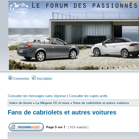
Connexion
Inscription
Consulter les messages sans réponse
|
Consulter les sujets actifs
Index du forum
»
La Mégane CC et nous
»
Fans de cabriolets et autres voitures
Fans de cabriolets et autres voitures
Page
5
sur
7
[ 313 sujet(s) ]