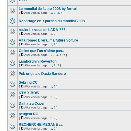
zonda
Le mondial de l'auto 2008 by ferrari
[
Aller vers la page :
1
,
2
,
3
,
4
]
Reportage en 3 parties du mondial 2008
rouleriez vous en LADA ???
[
Aller vers la page :
1
,
2
]
Alfa romeo Brera, ma future voiture
[
Aller vers la page :
1
,
2
]
Celles que l'on n'aime pas..
[
Aller vers la page :
1
...
4
,
5
,
6
]
Lamborghini Reventon
[
Aller vers la page :
1
,
2
,
3
]
Pub originale Dacia Sandero
Sebring CC
[
Aller vers la page :
1
,
2
]
KTM X-BOW
[
Aller vers la page :
1
,
2
]
Daihatsu Copen
[
Aller vers la page :
1
,
2
]
peugeot RC
[
Aller vers la page :
1
,
2
]
RECHERCHE MEGANE cc
[
Aller vers la page :
1
,
2
]