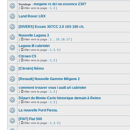
megane rs dci ou essence 230?
Sondage :
[
Aller vers la page :
1
,
2
]
Land Rover LRX
[DIVERS] Essais 307CC 2.0 16S 180 ch.
Nouvelle Laguna 3
[
Aller vers la page :
1
...
15
,
16
,
17
]
Laguna III cabriolet
[
Aller vers la page :
1
,
2
,
3
]
Citroen C5
[
Aller vers la page :
1
,
2
]
[Citroën] Némo
[Renault] Nouvelle Gamme Mégane 2
comment trouver vous l audi a4 cabrioler
[
Aller vers la page :
1
,
2
]
Départ du Monte-Carlo historique demain à Reims
[
Aller vers la page :
1
,
2
]
La nouvelle Ford Fiesta.
[FIAT] Fiat 500
[
Aller vers la page :
1
,
2
,
3
]