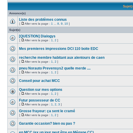
Sujet
Annonce(s)
Liste des problèmes connus
[
Aller vers la page :
1
...
8
,
9
,
10
]
Sujet(s)
[QUESTION] Dialogys
[
Aller vers la page :
1
,
2
]
Mes premieres impressions DCI 110 boite EDC
recherche membre habitant aux alentours de caen
[
Aller vers la page :
1
,
2
]
pneu Norauto Prevensys2 quelle merde ....
[
Aller vers la page :
1
,
2
]
Conseil pour achat MCC
Question sur mes options
[
Aller vers la page :
1
,
2
]
Futur possesseur de CC
[
Aller vers la page :
1
,
2
,
3
]
Grosse frayeur: ça sent le cramé
[
Aller vers la page :
1
,
2
]
Garantie occasion? bien ou pas ?
en MCC (ex un jour peut être en Mégane CC)