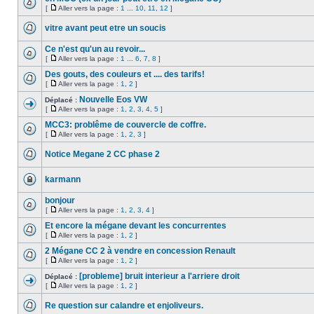
[
Aller vers la page :
1
...
10
,
11
,
12
]
vitre avant peut etre un soucis
Ce n'est qu'un au revoir...
[
Aller vers la page :
1
...
6
,
7
,
8
]
Des gouts, des couleurs et .... des tarifs!
[
Aller vers la page :
1
,
2
]
Nouvelle Eos VW
Déplacé :
[
Aller vers la page :
1
,
2
,
3
,
4
,
5
]
MCC3: problême de couvercle de coffre.
[
Aller vers la page :
1
,
2
,
3
]
Notice Megane 2 CC phase 2
karmann
bonjour
[
Aller vers la page :
1
,
2
,
3
,
4
]
Et encore la mégane devant les concurrentes
[
Aller vers la page :
1
,
2
]
2 Mégane CC 2 à vendre en concession Renault
[
Aller vers la page :
1
,
2
]
[probleme] bruit interieur a l'arriere droit
Déplacé :
[
Aller vers la page :
1
,
2
]
Re question sur calandre et enjoliveurs.