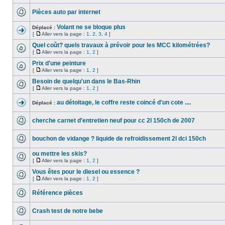
Pièces auto par internet
Volant ne se bloque plus
Déplacé :
[
Aller vers la page :
1
,
2
,
3
,
4
]
Quel coût? quels travaux à prévoir pour les MCC kilométrées?
[
Aller vers la page :
1
,
2
]
Prix d'une peinture
[
Aller vers la page :
1
,
2
]
Besoin de quelqu'un dans le Bas-Rhin
[
Aller vers la page :
1
,
2
]
au détoitage, le coffre reste coincé d'un cote ....
Déplacé :
cherche carnet d'entretien neuf pour cc 2l 150ch de 2007
bouchon de vidange ? liquide de refroidissement 2l dci 150ch
ou mettre les skis?
[
Aller vers la page :
1
,
2
]
Vous êtes pour le diesel ou essence ?
[
Aller vers la page :
1
,
2
]
Référence pièces
Crash test de notre bebe