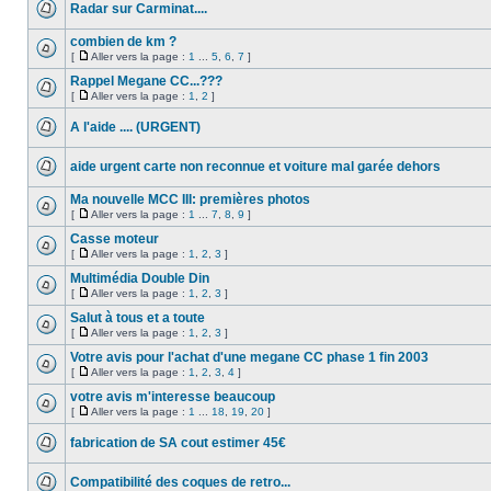
Radar sur Carminat....
combien de km ?
[
Aller vers la page :
1
...
5
,
6
,
7
]
Rappel Megane CC...???
[
Aller vers la page :
1
,
2
]
A l'aide .... (URGENT)
aide urgent carte non reconnue et voiture mal garée dehors
Ma nouvelle MCC III: premières photos
[
Aller vers la page :
1
...
7
,
8
,
9
]
Casse moteur
[
Aller vers la page :
1
,
2
,
3
]
Multimédia Double Din
[
Aller vers la page :
1
,
2
,
3
]
Salut à tous et a toute
[
Aller vers la page :
1
,
2
,
3
]
Votre avis pour l'achat d'une megane CC phase 1 fin 2003
[
Aller vers la page :
1
,
2
,
3
,
4
]
votre avis m'interesse beaucoup
[
Aller vers la page :
1
...
18
,
19
,
20
]
fabrication de SA cout estimer 45€
Compatibilité des coques de retro...