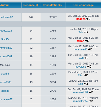
Auteur
Réponse(s)
Consultation(s)
Dernier message
Jeu Juil 13, 2017 11:28 am
caflowne62
142
35927
Regdes
Lun Juil 04, 2011 8:46 pm
peedy2013
24
2756
Seb
Mar Juin 28, 2011 5:22 pm
Doc45
11
1332
ferrari
Ven Juin 17, 2011 6:05 pm
mmstein57
22
1887
houssem22
Lun Juin 06, 2011 1:45 pm
octeur0309
19
2193
Jak0
Ven Juin 03, 2011 7:41 pm
MrJingle
14
1559
mayalexis
Dim Mai 15, 2011 1:02 pm
stan54
18
1909
Pilou
Ven Avr 22, 2011 8:37 am
omo6006
43
3234
Seb
Jeu Avr 07, 2011 10:58 am
jacmgt
16
2770
rammstein57
Mar Avr 05, 2011 2:40 pm
mmstein57
7
1058
rammstein57
Ven Avr 01, 2011 9:00 am