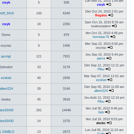
Lun Nov 01, 2010 1:04 am
zwyk
5
938
zwyk
Dim Oct 24, 2010 2:01 pm
teff_9419
100
6340
Regdes
Sam Oct 16, 2010 8:29 am
zwyk
18
2250
toulousepiere
Ven Oct 15, 2010 4:46 pm
Doms
5
879
hornetac76
Mer Sep 22, 2010 6:50 pm
oxynaz
6
1456
oxynaz
Jeu Sep 16, 2010 5:44 pm
jacmgt
121
7931
pierre
Dim Sep 12, 2010 12:11 pm
Sofredsh
33
3178
Pilou
Mar Sep 07, 2010 12:01 am
ezekiel
40
2936
ezekiel
Dim Sep 05, 2010 11:09 am
albert224
39
3146
albert224
Jeu Août 12, 2010 12:16 pm
neolus
45
3918
Pilou
Ven Juil 30, 2010 9:46 pm
alex63430
291
14446
Seb
Ven Juil 16, 2010 9:53 pm
alex63430
14
1570
deckc
Lun Juil 05, 2010 11:24 am
L DIABLO
13
2673
Guile