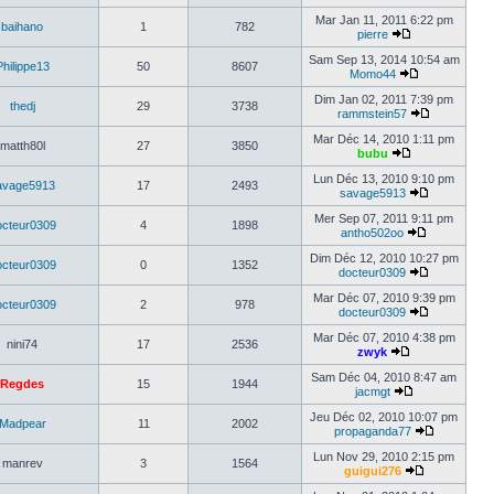
Mar Jan 11, 2011 6:22 pm
baihano
1
782
pierre
Sam Sep 13, 2014 10:54 am
Philippe13
50
8607
Momo44
Dim Jan 02, 2011 7:39 pm
thedj
29
3738
rammstein57
Mar Déc 14, 2010 1:11 pm
matth80l
27
3850
bubu
Lun Déc 13, 2010 9:10 pm
avage5913
17
2493
savage5913
Mer Sep 07, 2011 9:11 pm
octeur0309
4
1898
antho502oo
Dim Déc 12, 2010 10:27 pm
octeur0309
0
1352
docteur0309
Mar Déc 07, 2010 9:39 pm
octeur0309
2
978
docteur0309
Mar Déc 07, 2010 4:38 pm
nini74
17
2536
zwyk
Sam Déc 04, 2010 8:47 am
Regdes
15
1944
jacmgt
Jeu Déc 02, 2010 10:07 pm
Madpear
11
2002
propaganda77
Lun Nov 29, 2010 2:15 pm
manrev
3
1564
guigui276