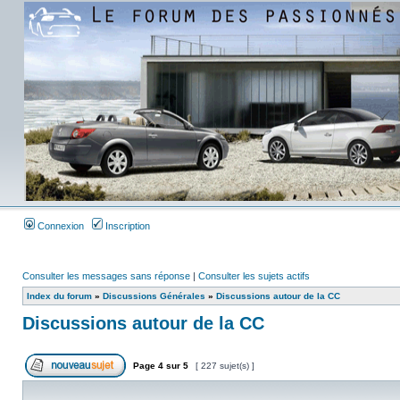
Connexion
Inscription
Consulter les messages sans réponse
|
Consulter les sujets actifs
Index du forum
»
Discussions Générales
»
Discussions autour de la CC
Discussions autour de la CC
Page
4
sur
5
[ 227 sujet(s) ]