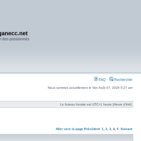
anecc.net
n des passionnés
FAQ
Rechercher
Nous sommes actuellement le Ven Août 07, 2026 5:27 am
Le fuseau horaire est UTC+1 heure [Heure d’été]
Aller vers la page
Précédent
1
,
2
,
3
,
4
,
5
Suivant