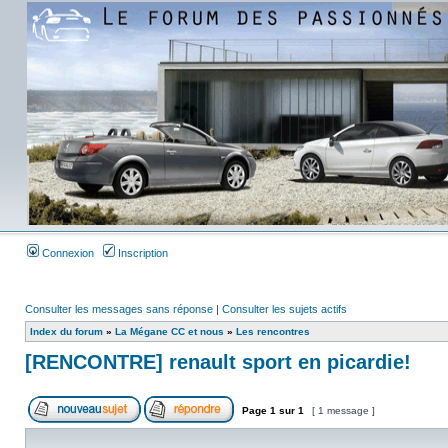
Connexion
Inscription
Consulter les messages sans réponse
|
Consulter les sujets actifs
Index du forum
»
La Mégane CC et nous
»
Les rencontres
[RENCONTRE] renault sport en picardie!
Page
1
sur
1
[ 1 message ]