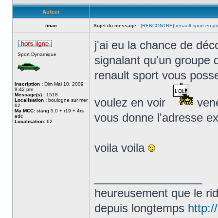
Auteur
tinac
Sujet du message :
[RENCONTRE] renault sport en pic
j'ai eu la chance de dé
Sport Dynamique
signalant qu'un groupe 
renault sport vous poss
Inscription :
Dim Mai 10, 2009
9:42 pm
Message(s) :
1518
voulez en voir
vene
Localisation :
boulogne sur mer
62
Ma MCC:
stang 5.0 + r19 + 4rs
vous donne l'adresse e
edc
Localisation:
62
voila voila
_________________
heureusement que le ridi
depuis longtemps
http:/